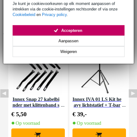
Je kunt je cookievoorkeuren op elk moment aanpassen of
intrekken via de cookie-instellingen rechtsonder of via onze
Cookiebeleid
en
Privacy policy
.
Accepteren
Accessoires (9)
Aanpassen
Weigeren
Innox Snap 27 kabelbi
Innox IVA 01 LS Kit he
I
nder met klittenband s
avy lichtstatief + T-bar
mal zwart (10 stuks)
€ 5,50
€ 39,-
€
Op voorraad
Op voorraad
+
+