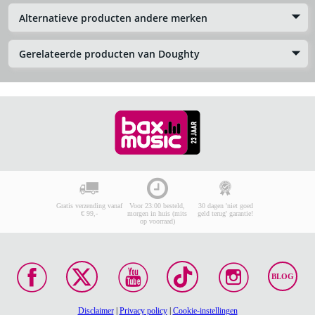
Alternatieve producten andere merken
Gerelateerde producten van Doughty
Gratis verzending vanaf
Voor 23:00 besteld,
30 dagen 'niet goed
€ 99,-
morgen in huis (mits
geld terug' garantie!
op voorraad)
BLOG
Disclaimer
|
Privacy policy
|
Cookie-instellingen