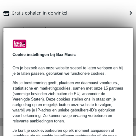
Gratis ophalen in de winkel
Productinformatie
Materiaal: gegoten aluminium
Afwerking: zilver
Cookie-instellingen bij Bax Music
Buisdiameter: Ø51mm
Bekijk alle productspecificaties
Om je bezoek aan onze website soepel te laten verlopen en bij
je te laten passen, gebruiken we functionele cookies.
Bekijk ook eens (2)
Als je toestemming geeft, plaatsen we daarnaast voorkeurs-,
statistische en marketingcookies, samen met onze 15 partners
(sommige bevinden zich buiten de EU, waaronder de
Verenigde Staten). Deze cookies stellen ons in staat om je
surfgedrag op en mogelijk buiten onze website te volgen,
waarbij we je IP-adres en unieke gebruikers-ID’s gebruiken
voor herkenning. Zo kunnen we je ervaring verbeteren en
relevante aanbiedingen tonen.
Je kunt je cookievoorkeuren op elk moment aanpassen of
intrekken via de cookie-instellingen rechtsonder of via onze