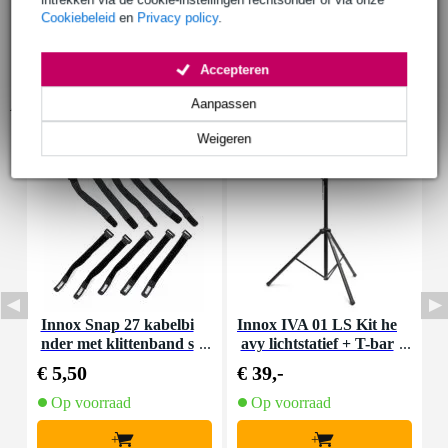
Cookiebeleid
en
Privacy policy
.
Accepteren
Accessoires (9)
Aanpassen
Weigeren
Innox Snap 27 kabelbi
Innox IVA 01 LS Kit he
I
nder met klittenband s
avy lichtstatief + T-bar
mal zwart (10 stuks)
€ 5,50
€ 39,-
€
Op voorraad
Op voorraad
+
+