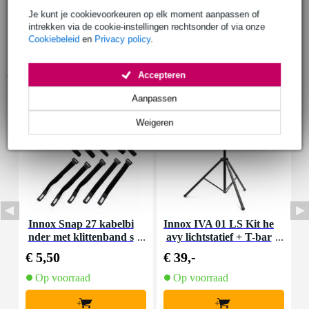
Je kunt je cookievoorkeuren op elk moment aanpassen of
intrekken via de cookie-instellingen rechtsonder of via onze
Cookiebeleid
en
Privacy policy
.
Accessoires (9)
Accepteren
Aanpassen
Weigeren
Innox Snap 27 kabelbi
Innox IVA 01 LS Kit he
I
nder met klittenband s
avy lichtstatief + T-bar
mal zwart (10 stuks)
€ 5,50
€ 39,-
€
Op voorraad
Op voorraad
+
+