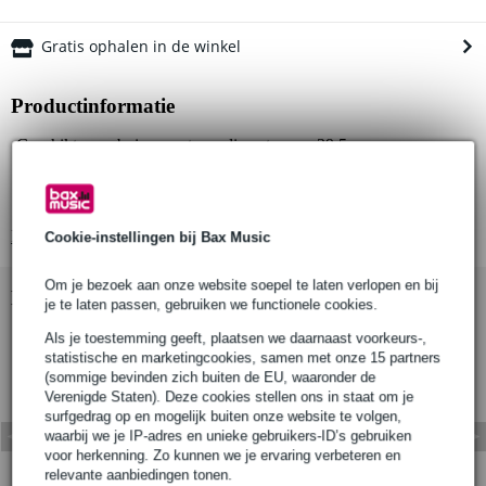
Gratis ophalen in de winkel
Productinformatie
Geschikt voor buizen met een diameter van 39,5 mm
Materiaal hoofdlichaam: AW6082 T6 aluminium
Materiaal roll pins: roestvrij staal
Bekijk alle productspecificaties
Cookie-instellingen bij Bax Music
Om je bezoek aan onze website soepel te laten verlopen en bij
Bekijk ook eens (3)
je te laten passen, gebruiken we functionele cookies.
Als je toestemming geeft, plaatsen we daarnaast voorkeurs-,
statistische en marketingcookies, samen met onze 15 partners
(sommige bevinden zich buiten de EU, waaronder de
Verenigde Staten). Deze cookies stellen ons in staat om je
surfgedrag op en mogelijk buiten onze website te volgen,
waarbij we je IP-adres en unieke gebruikers-ID’s gebruiken
voor herkenning. Zo kunnen we je ervaring verbeteren en
relevante aanbiedingen tonen.