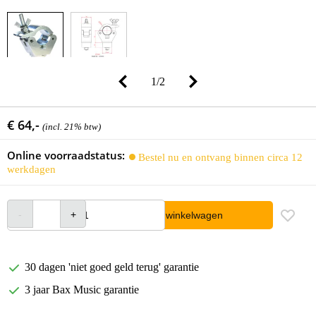
1
/
2
€ 64,-
(incl. 21% btw)
Online voorraadstatus:
Bestel nu en ontvang binnen circa 12
werkdagen
In winkelwagen
30 dagen 'niet goed geld terug' garantie
3 jaar Bax Music garantie