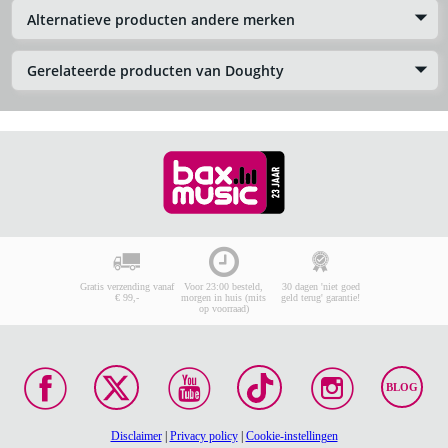
Alternatieve producten andere merken
Gerelateerde producten van Doughty
Gratis verzending vanaf
Voor 23:00 besteld,
30 dagen 'niet goed
€ 99,-
morgen in huis (mits
geld terug' garantie!
op voorraad)
BLOG
Disclaimer
|
Privacy policy
|
Cookie-instellingen