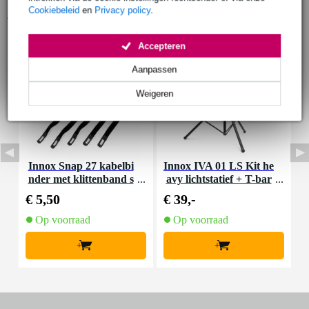
Cookiebeleid
en
Privacy policy
.
Accessoires (9)
Accepteren
Aanpassen
Weigeren
Innox Snap 27 kabelbi
Innox IVA 01 LS Kit he
I
nder met klittenband s
avy lichtstatief + T-bar
mal zwart (10 stuks)
€ 5,50
€ 39,-
€
Op voorraad
Op voorraad
+
+