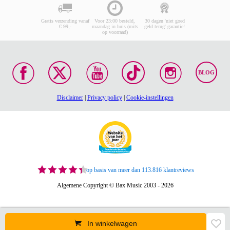
Gratis verzending vanaf
Voor 23:00 besteld,
30 dagen 'niet goed
€ 99,-
maandag in huis (mits
geld terug' garantie!
op voorraad)
BLOG
Disclaimer
|
Privacy policy
|
Cookie-instellingen
op basis van meer dan 113.816 klantreviews
Algemene Copyright © Bax Music 2003 - 2026
In winkelwagen