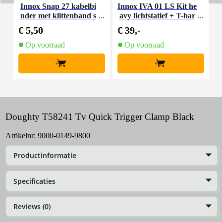
Innox Snap 27 kabelbi
Innox IVA 01 LS Kit he
I
nder met klittenband s
avy lichtstatief + T-bar
mal zwart (10 stuks)
€ 5,50
€ 39,-
€
Op voorraad
Op voorraad
+
+
Doughty T58241 Tv Quick Trigger Clamp Black
Artikelnr:
9000-0149-9800
Productinformatie
Specificaties
Reviews (0)