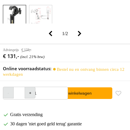
1
/
2
Adviesprijs
€ 133,-
€ 131,-
(incl. 21% btw)
Online voorraadstatus:
Bestel nu en ontvang binnen circa 12
werkdagen
In winkelwagen
Gratis verzending
30 dagen 'niet goed geld terug' garantie