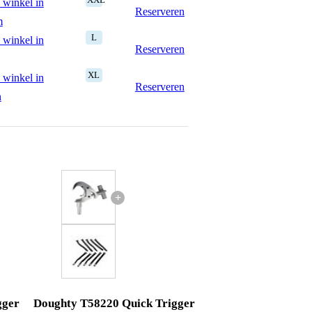
 winkel in
Reserveren
m
L
 winkel in
Reserveren
XL
 winkel in
Reserveren
n
+
gger
Doughty T58220 Quick Trigger