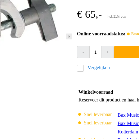
€ 65,-
incl. 21% btw
Online voorraadstatus:
Best
-
+
Vergelijken
Winkelvoorraad
Reserveer dit product en haal 
Snel leverbaar
Bax Music
Snel leverbaar
Bax Music
Rotterdam