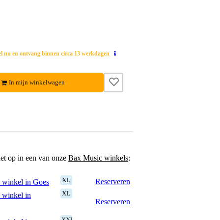
el nu en ontvang binnen circa 13 werkdagen
In mijn winkelwagen
het op in een van onze
Bax Music winkels
:
XL
Reserveren
 winkel in Goes
XL
 winkel in
Reserveren
XXL