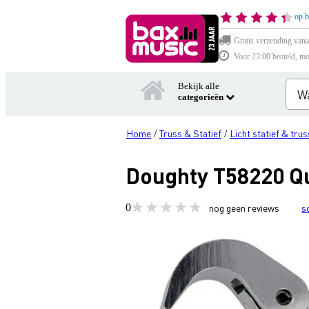
op b
Gratis verzending vana
Voor 23:00 besteld, mo
Bekijk alle
categorieën
Home
Truss & Statief
Licht statief & trus
/
/
Doughty T58220 Qu
0
nog geen reviews
s