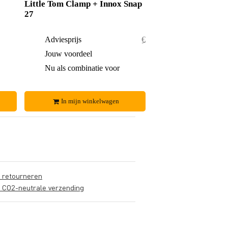
Little Tom Clamp + Innox Snap
27
€ 94,-
Adviesprijs
€ 70,50
€ 6,-
Jouw voordeel
€ 1,50
€ 88,-
Nu als combinatie voor
€ 69,-
In mijn winkelwagen
s retourneren
s CO2-neutrale verzending