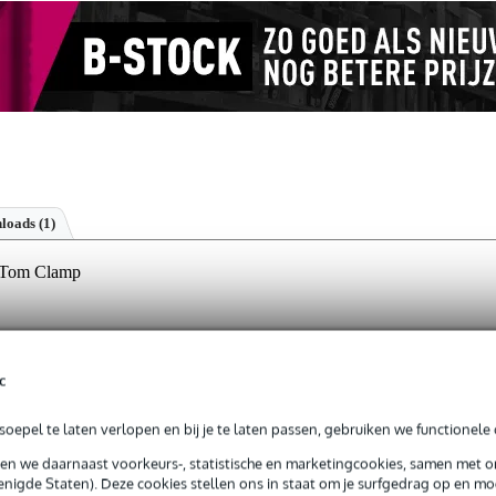
loads (1)
e Tom Clamp
jg je 3 jaar Bax Music Garantie.
c
ntie.
oepel te laten verlopen en bij je te laten passen, gebruiken we functionele 
sen we daarnaast voorkeurs-, statistische en marketingcookies, samen met 
ck trigger.
nigde Staten). Deze cookies stellen ons in staat om je surfgedrag op en mog