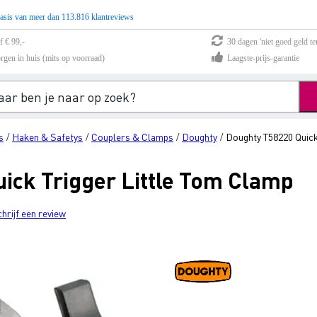
asis van meer dan 113.816 klantreviews
f € 99,-
30 dagen 'niet goed geld te
rgen in huis (mits op voorraad)
Laagste-prijs-garantie
s
Haken & Safetys
Couplers & Clamps
Doughty
Doughty T58220 Quick
/
/
/
/
ick Trigger Little Tom Clamp
chrijf een review