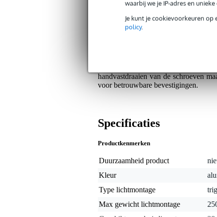
TÜV-goedgekeurd voor verticale b
waarbij we je IP-adres en uniek
Je kunt je cookievoorkeuren op 
Algemeen
policy
.
De Doughty T58220 Quick Trigger Lit
een Ø19 mm spigot. Gemaakt van duu
van 250 kg en is TÜV-goedgekeurd voor
bediening is deze clamp ideaal voor
handvastdraaien van de schroeven maa
voor betrouwbare bevestigingen.
Specificaties
Productkenmerken
Duurzaamheid product
nie
Kleur
alu
Type lichtmontage
tri
Max gewicht lichtmontage
25