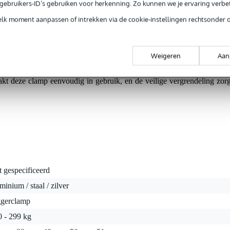
elasting.
e gebruikers-ID’s gebruiken voor herkenning. Zo kunnen we je ervaring verb
elk moment aanpassen of intrekken via de cookie-instellingen rechtsonder 
tle Tom Clamp is een hoogwaardige, snelkoppelbare trussbeugel me
rzaam AW6082 T6 aluminium, biedt deze clamp een veilige belastin
Weigeren
Aan
 verticale belasting. Dankzij het robuuste ontwerp en de gemakkelijk
 professionele lichtinstallaties en andere truss-toepassingen. He
kt deze clamp eenvoudig in gebruik, en de veilige vergrendeling zorg
t gespecificeerd
minium / staal / zilver
ggerclamp
0 - 299 kg