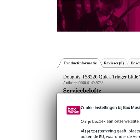
Productinformatie
Reviews
(0)
Down
Doughty T58220 Quick Trigger Littl
Artikelnr:
9000-0149-9783
Servicebelofte
Bax Music Garantie
: Op dit product kri
Cookie-instellingen bij Bax Musi
Op dit product krijg je 3 jaar Bax Music Gara
Om je bezoek aan onze website s
Plus- en minpunten
Als je toestemming geeft, plaat
Eenvoudig te vergrendelen met qui
buiten de EU, waaronder de Vere