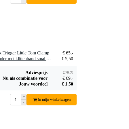
-
 Trigger Little Tom Clamp
€ 65,-
1 x Innox Snap 27 kabelbinder met klittenband smal zwart (10 stuks)
€ 5,50
Adviesprijs
€ 70,50
Nu als combinatie voor
€ 69,-
Jouw voordeel
€ 1,50
+
In mijn winkelwagen
-