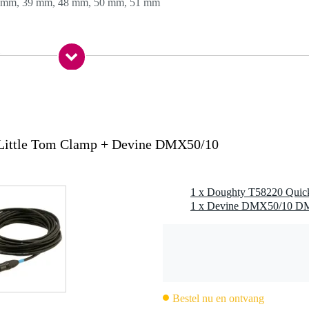
 mm, 39 mm, 48 mm, 50 mm, 51 mm
0 gr
0 x 15,0 x 15,0 cm
 - 51 mm (1.50" - 2.01")
 Little Tom Clamp + Devine DMX50/10
2 T6 aluminium
al
luminium
1 x Doughty T58220 Quick
vast draaien
verticaal)
d
et een buisdiameter van 38-51 mm
Bestel nu en ontvang