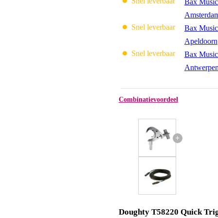
Snel leverbaar
Bax Music
Amsterda
Snel leverbaar
Bax Music
Apeldoorn
Snel leverbaar
Bax Music
Antwerpe
Combinatievoordeel
+
Doughty T58220 Quick Tri