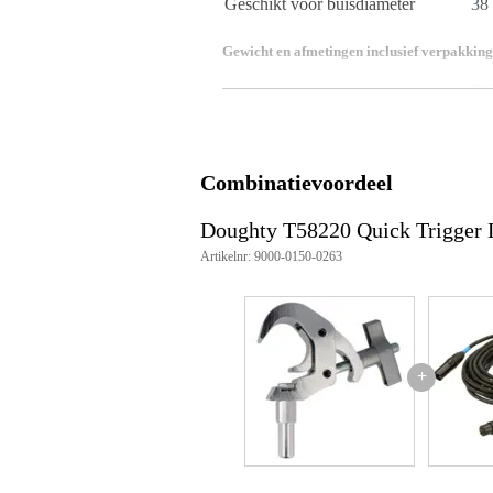
Geschikt voor buisdiameter
38
Gewicht en afmetingen inclusief verpakking
Gewicht
80
(incl. verpakking)
Afmeting
20,
(incl. verpakking)
Productspecificaties
Combinatievoordeel
geschikt voor buisdiameter: Ø38
spigot: Ø19 mm (0.75")
Doughty T58220 Quick Trigger
materiaal hoofdlichaam: AW608
Artikelnr: 9000-0150-0263
materiaal rolpinnen: roestvrij sta
materiaal oogbout: grade 8.8
materiaal spigot: AW6082 T6 a
maximale aandraaimoment: hand
veilige werklast (WLL): 250 kg (
gewicht: 0.80 kg (1.77 lbs)
+
veiligheidsfactor: 5:1
goedkeuring: TÜV goedgekeur
artikelnummer: T58220
geschikt voor truss-systemen m