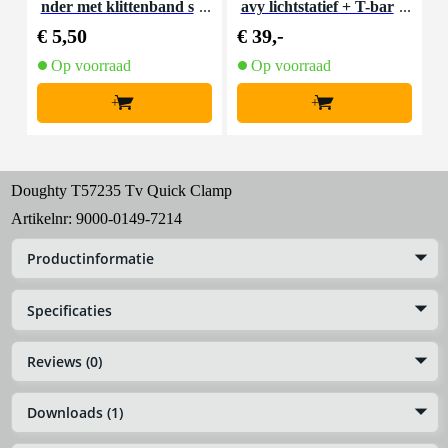
nder met klittenband s
avy lichtstatief + T-bar
mal zwart (10 stuks)
€ 5,50
€ 39,-
€
Op voorraad
Op voorraad
+
+
Doughty T57235 Tv Quick Clamp
Artikelnr:
9000-0149-7214
Productinformatie
Specificaties
Reviews (0)
Downloads (1)