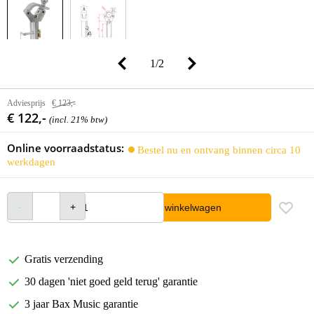
1
/
2
Adviesprijs
€ 123,-
€ 122,-
(incl. 21% btw)
Online voorraadstatus:
Bestel nu en ontvang binnen circa 10
werkdagen
In winkelwagen
Gratis verzending
30 dagen 'niet goed geld terug' garantie
3 jaar Bax Music garantie