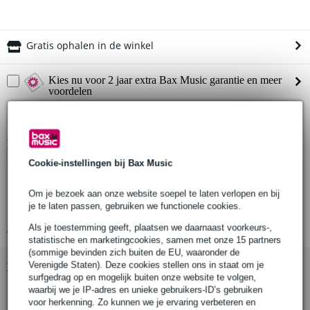
Gratis ophalen in de winkel
Kies nu voor 2 jaar extra Bax Music garantie en meer
voordelen
€ 6,10 eenmalig
Productinformatie
Cookie-instellingen bij Bax Music
Geschikt voor buisdiameter: 48 mm – 51 mm (1.89” – 2.01”)
Klem breedte: 50 mm (1.97”)
Om je bezoek aan onze website soepel te laten verlopen en bij
Spigot-ontvanger: Ø29 mm (1.14”)
je te laten passen, gebruiken we functionele cookies.
Bekijk alle productspecificaties
Als je toestemming geeft, plaatsen we daarnaast voorkeurs-,
statistische en marketingcookies, samen met onze 15 partners
(sommige bevinden zich buiten de EU, waaronder de
Verenigde Staten). Deze cookies stellen ons in staat om je
Bekijk ook eens (1)
surfgedrag op en mogelijk buiten onze website te volgen,
waarbij we je IP-adres en unieke gebruikers-ID’s gebruiken
voor herkenning. Zo kunnen we je ervaring verbeteren en