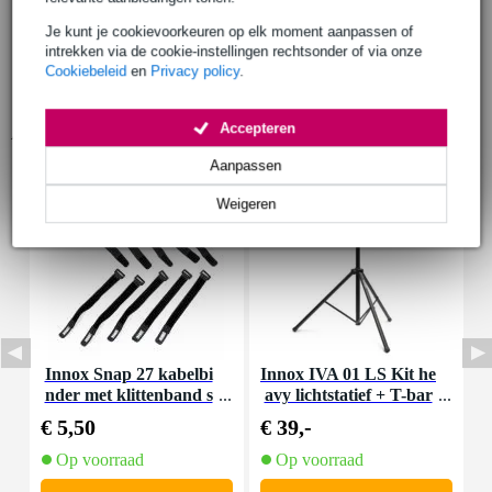
Je kunt je cookievoorkeuren op elk moment aanpassen of
intrekken via de cookie-instellingen rechtsonder of via onze
Cookiebeleid
en
Privacy policy
.
Accepteren
Accessoires (9)
Aanpassen
Weigeren
Innox Snap 27 kabelbi
Innox IVA 01 LS Kit he
I
nder met klittenband s
avy lichtstatief + T-bar
mal zwart (10 stuks)
€ 5,50
€ 39,-
€
Op voorraad
Op voorraad