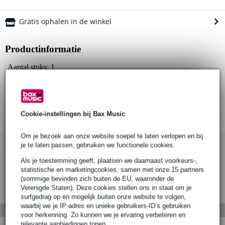
Gratis ophalen in de winkel
Productinformatie
Aantal stuks: 1
Materiaal: AW6082 T6 aluminium (hoofdlichaam), roestvrijstalen
roll pins
Kleur: Gepolijst (T45810) of zwart (T45811)
Cookie-instellingen bij Bax Music
Bekijk alle productspecificaties
Om je bezoek aan onze website soepel te laten verlopen en bij
Bekijk ook eens (1)
je te laten passen, gebruiken we functionele cookies.
Als je toestemming geeft, plaatsen we daarnaast voorkeurs-,
statistische en marketingcookies, samen met onze 15 partners
(sommige bevinden zich buiten de EU, waaronder de
Verenigde Staten). Deze cookies stellen ons in staat om je
surfgedrag op en mogelijk buiten onze website te volgen,
waarbij we je IP-adres en unieke gebruikers-ID’s gebruiken
voor herkenning. Zo kunnen we je ervaring verbeteren en
relevante aanbiedingen tonen.