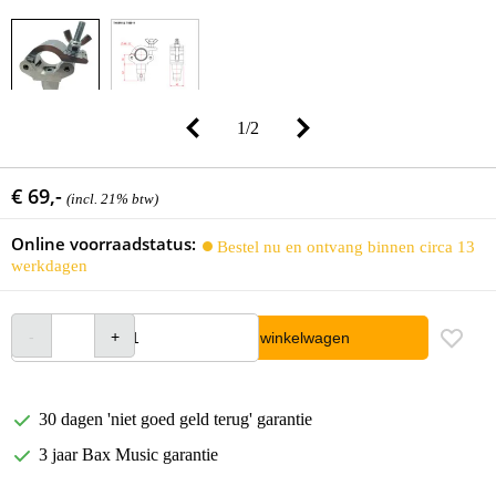
1
/
2
€ 69,-
(incl. 21% btw)
Online voorraadstatus:
Bestel nu en ontvang binnen circa 13
werkdagen
In winkelwagen
30 dagen 'niet goed geld terug' garantie
3 jaar Bax Music garantie