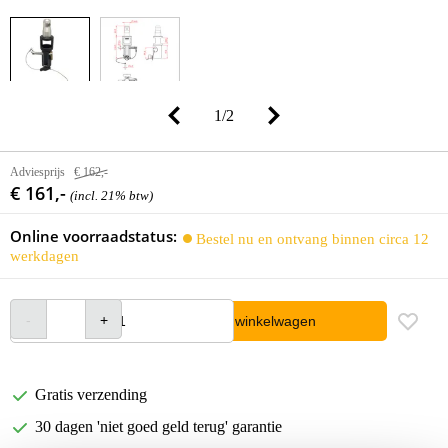
1
/
2
Adviesprijs
€ 162,-
€ 161,-
(incl. 21% btw)
Online voorraadstatus:
Bestel nu en ontvang binnen circa 12
werkdagen
In winkelwagen
Gratis verzending
30 dagen 'niet goed geld terug' garantie