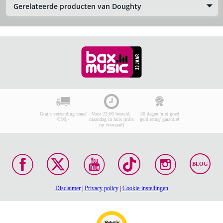
Gerelateerde producten van Doughty
Gratis verzending vanaf
Voor 23:00 besteld,
30 dagen 'niet goed
€ 99,-
maandag in huis (mits
geld terug' garantie!
op voorraad)
BLOG
Disclaimer
|
Privacy policy
|
Cookie-instellingen