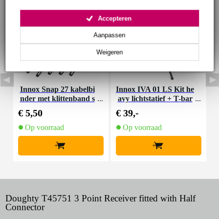
Accepteren
Aanpassen
Weigeren
Innox Snap 27 kabelbi
Innox IVA 01 LS Kit he
I
nder met klittenband s
avy lichtstatief + T-bar
mal zwart (10 stuks)
€ 5,50
€ 39,-
€
Op voorraad
Op voorraad
+
+
Doughty T45751 3 Point Receiver fitted with Half
Connector