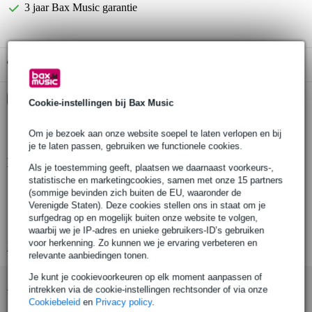
3 jaar Bax Music garantie
Gratis ophalen in de winkel
Kies nu voor 2 jaar extra Bax Music garantie en meer
Cookie-instellingen bij Bax Music
voordelen
€ 8,05 eenmalig
Om je bezoek aan onze website soepel te laten verlopen en bij
je te laten passen, gebruiken we functionele cookies.
Productinformatie
Als je toestemming geeft, plaatsen we daarnaast voorkeurs-,
statistische en marketingcookies, samen met onze 15 partners
Aantal
(sommige bevinden zich buiten de EU, waaronder de
Afwerking
Verenigde Staten). Deze cookies stellen ons in staat om je
surfgedrag op en mogelijk buiten onze website te volgen,
Materiaal
waarbij we je IP-adres en unieke gebruikers-ID’s gebruiken
voor herkenning. Zo kunnen we je ervaring verbeteren en
Bekijk alle productspecificaties
relevante aanbiedingen tonen.
Je kunt je cookievoorkeuren op elk moment aanpassen of
Accessoires (9)
intrekken via de cookie-instellingen rechtsonder of via onze
Cookiebeleid
en
Privacy policy
.