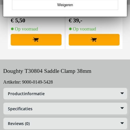
Weigeren
Innox Snap 27 kabelbi
Innox IVA 01 LS Kit he
I
nder met klittenband s
avy lichtstatief + T-bar
mal zwart (10 stuks)
€ 5,50
€ 39,-
€
Op voorraad
Op voorraad
+
+
Doughty T30804 Saddle Clamp 38mm
Artikelnr:
9000-0149-5428
Productinformatie
Specificaties
Reviews (0)