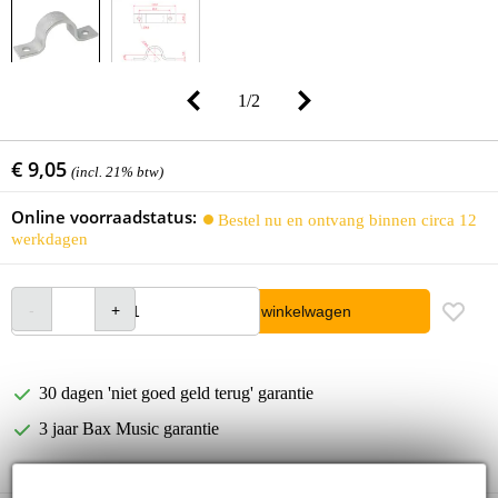
1
/
2
€ 9,05
(incl. 21% btw)
Online voorraadstatus:
Bestel nu en ontvang binnen circa 12
werkdagen
In winkelwagen
30 dagen 'niet goed geld terug' garantie
3 jaar Bax Music garantie