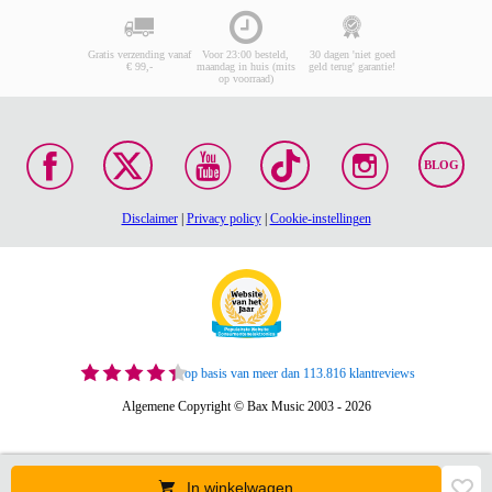
Gratis verzending vanaf
Voor 23:00 besteld,
30 dagen 'niet goed
€ 99,-
maandag in huis (mits
geld terug' garantie!
op voorraad)
BLOG
Disclaimer
|
Privacy policy
|
Cookie-instellingen
op basis van meer dan 113.816 klantreviews
Algemene Copyright © Bax Music 2003 - 2026
In winkelwagen