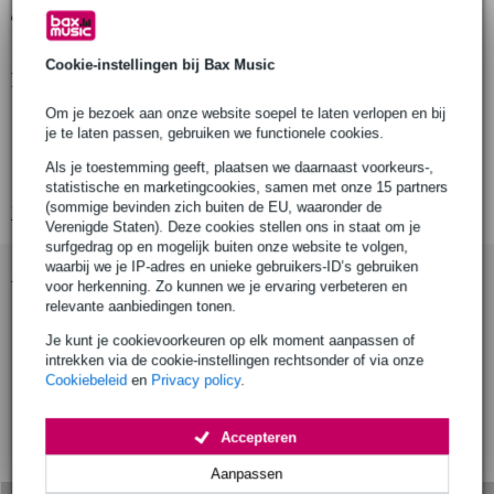
Gratis ophalen in de winkel
Cookie-instellingen bij Bax Music
Productinformatie
Om je bezoek aan onze website soepel te laten verlopen en bij
Materiaal: S275 mild steel
je te laten passen, gebruiken we functionele cookies.
Kleur: Zilver (zinkgeplateerd)
Als je toestemming geeft, plaatsen we daarnaast voorkeurs-,
Buisdiameter: 38mm
statistische en marketingcookies, samen met onze 15 partners
(sommige bevinden zich buiten de EU, waaronder de
Bekijk alle productspecificaties
Verenigde Staten). Deze cookies stellen ons in staat om je
surfgedrag op en mogelijk buiten onze website te volgen,
waarbij we je IP-adres en unieke gebruikers-ID’s gebruiken
Accessoires (9)
voor herkenning. Zo kunnen we je ervaring verbeteren en
relevante aanbiedingen tonen.
Je kunt je cookievoorkeuren op elk moment aanpassen of
intrekken via de cookie-instellingen rechtsonder of via onze
Cookiebeleid
en
Privacy policy
.
Accepteren
Aanpassen