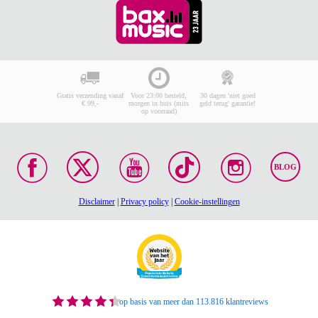
Gratis verzending vanaf
Voor 23:00 besteld,
30 dagen 'niet goed
€ 99,-
morgen in huis (mits
geld terug' garantie!
op voorraad)
BLOG
Disclaimer
|
Privacy policy
|
Cookie-instellingen
op basis van meer dan 113.816 klantreviews