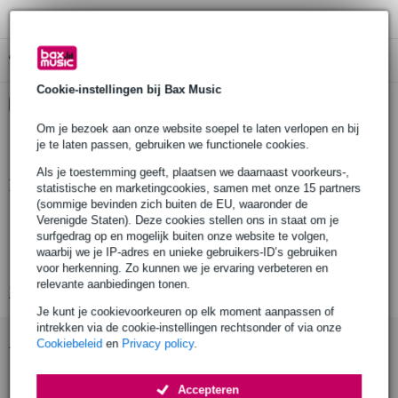
Gratis ophalen in de winkel
Cookie-instellingen bij Bax Music
Kies nu voor 2 jaar extra Bax Music garantie en meer
voordelen
Om je bezoek aan onze website soepel te laten verlopen en bij
€ 6,80 eenmalig
je te laten passen, gebruiken we functionele cookies.
Als je toestemming geeft, plaatsen we daarnaast voorkeurs-,
Productinformatie
statistische en marketingcookies, samen met onze 15 partners
(sommige bevinden zich buiten de EU, waaronder de
aantal producten in verpakking: 1
Verenigde Staten). Deze cookies stellen ons in staat om je
surfgedrag op en mogelijk buiten onze website te volgen,
product type: ratelsleutel
waarbij we je IP-adres en unieke gebruikers-ID’s gebruiken
materialen: staal
voor herkenning. Zo kunnen we je ervaring verbeteren en
relevante aanbiedingen tonen.
Bekijk alle productspecificaties
Je kunt je cookievoorkeuren op elk moment aanpassen of
intrekken via de cookie-instellingen rechtsonder of via onze
Accessoires (9)
Cookiebeleid
en
Privacy policy
.
Accepteren