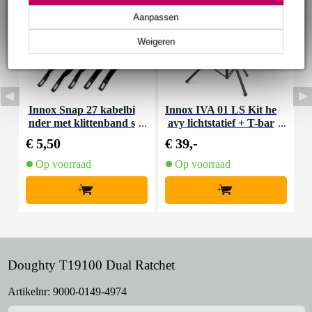
Aanpassen
Weigeren
Innox Snap 27 kabelbi
Innox IVA 01 LS Kit he
I
nder met klittenband s
avy lichtstatief + T-bar
mal zwart (10 stuks)
€ 5,50
€ 39,-
€
Op voorraad
Op voorraad
+
+
Doughty T19100 Dual Ratchet
Artikelnr:
9000-0149-4974