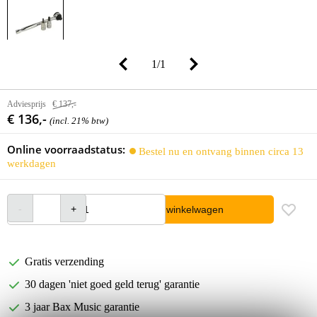
1
/
1
Adviesprijs
€ 137,-
€ 136,-
(incl. 21% btw)
Online voorraadstatus:
Bestel nu en ontvang binnen circa 13
werkdagen
In winkelwagen
Gratis verzending
30 dagen 'niet goed geld terug' garantie
3 jaar Bax Music garantie