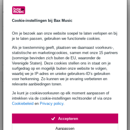
Gratis ophalen in de winkel
Cookie-instellingen bij Bax Music
Productinformatie
Om je bezoek aan onze website soepel te laten verlopen en bij
aantal stuks: 1
je te laten passen, gebruiken we functionele cookies.
producttype: pipeclamp clamp on crossover
Als je toestemming geeft, plaatsen we daarnaast voorkeurs-,
statistische en marketingcookies, samen met onze 15 partners
toepassing: offset add-on tee voor bestaande frames
(sommige bevinden zich buiten de EU, waaronder de
Bekijk alle productspecificaties
Verenigde Staten). Deze cookies stellen ons in staat om je
surfgedrag op en mogelijk buiten onze website te volgen,
waarbij we je IP-adres en unieke gebruikers-ID’s gebruiken
Accessoires (9)
voor herkenning. Zo kunnen we je ervaring verbeteren en
relevante aanbiedingen tonen.
Je kunt je cookievoorkeuren op elk moment aanpassen of
intrekken via de cookie-instellingen rechtsonder of via onze
Cookiebeleid
en
Privacy policy
.
Accepteren
Aanpassen