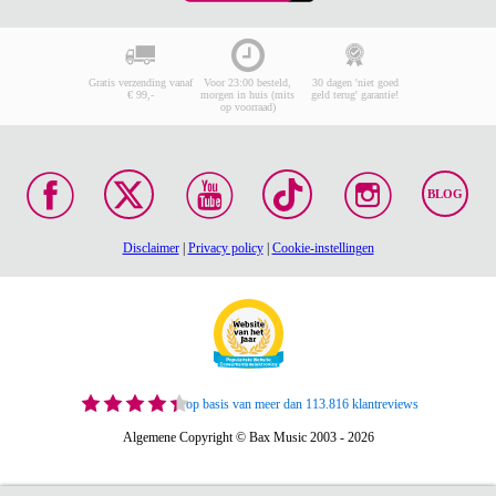
Gratis verzending vanaf
Voor 23:00 besteld,
30 dagen 'niet goed
€ 99,-
morgen in huis (mits
geld terug' garantie!
op voorraad)
BLOG
Disclaimer
|
Privacy policy
|
Cookie-instellingen
op basis van meer dan 113.816 klantreviews
Algemene Copyright © Bax Music 2003 - 2026