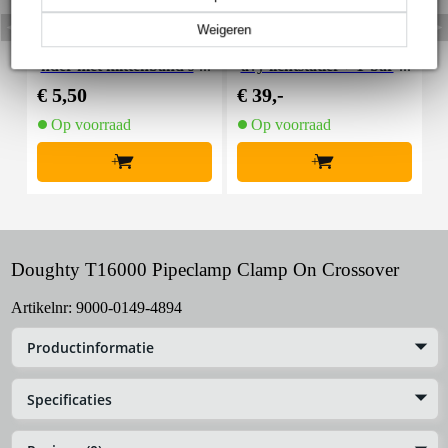
Weigeren
Innox Snap 27 kabelbi
Innox IVA 01 LS Kit he
I
nder met klittenband s
avy lichtstatief + T-bar
mal zwart (10 stuks)
€ 5,50
€ 39,-
€
Op voorraad
Op voorraad
+
+
Doughty T16000 Pipeclamp Clamp On Crossover
Artikelnr:
9000-0149-4894
Productinformatie
Specificaties