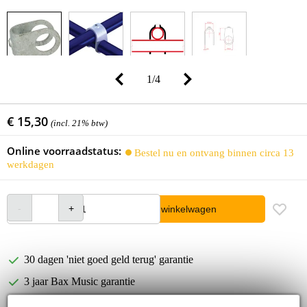
1
/
4
€ 15,30
(incl. 21% btw)
Online voorraadstatus:
Bestel nu en ontvang binnen circa 13
werkdagen
In winkelwagen
30 dagen 'niet goed geld terug' garantie
3 jaar Bax Music garantie