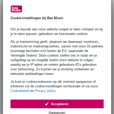
Gratis ophalen in de winkel
Cookie-instellingen bij Bax Music
Productinformatie
Om je bezoek aan onze website soepel te laten verlopen en bij
aantal stuks: 1
je te laten passen, gebruiken we functionele cookies.
producttype: sleeve joint buiskoppeling
Als je toestemming geeft, plaatsen we daarnaast voorkeurs-,
statistische en marketingcookies, samen met onze 15 partners
toepassing: in lijn verbinden van twee buizen
(sommige bevinden zich buiten de EU, waaronder de
Bekijk alle productspecificaties
Verenigde Staten). Deze cookies stellen ons in staat om je
surfgedrag op en mogelijk buiten onze website te volgen,
waarbij we je IP-adres en unieke gebruikers-ID’s gebruiken
Accessoires (9)
voor herkenning. Zo kunnen we je ervaring verbeteren en
relevante aanbiedingen tonen.
Je kunt je cookievoorkeuren op elk moment aanpassen of
intrekken via de cookie-instellingen rechtsonder of via onze
Cookiebeleid
en
Privacy policy
.
Accepteren
Aanpassen