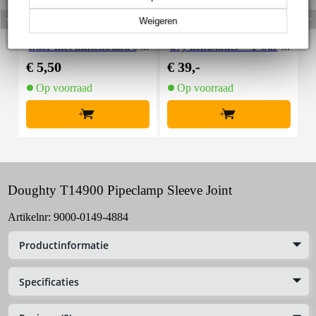
Weigeren
Innox Snap 27 kabelbi
Innox IVA 01 LS Kit he
I
nder met klittenband s
avy lichtstatief + T-bar
mal zwart (10 stuks)
€ 5,50
€ 39,-
€
Op voorraad
Op voorraad
+
+
Doughty T14900 Pipeclamp Sleeve Joint
Artikelnr:
9000-0149-4884
Productinformatie
Specificaties