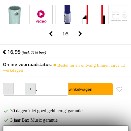
Video
1
/
5
€ 16,95
(incl. 21% btw)
Online voorraadstatus:
Bestel nu en ontvang binnen circa 13
werkdagen
In winkelwagen
30 dagen 'niet goed geld terug' garantie
3 jaar Bax Music garantie