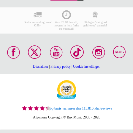
Gratis verzending vanaf
Voor 23:00 besteld,
30 dagen 'niet goed
€ 99,-
morgen in huis (mits
geld terug' garantie!
op voorraad)
BLOG
Disclaimer
|
Privacy policy
|
Cookie-instellingen
op basis van meer dan 113.816 klantreviews
Algemene Copyright © Bax Music 2003 - 2026