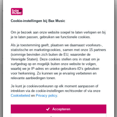
Gratis ophalen in de winkel
Cookie-instellingen bij Bax Music
Productinformatie
Om je bezoek aan onze website soepel te laten verlopen en bij
Materiaal: AW6082 T6 Aluminium, RVS
je te laten passen, gebruiken we functionele cookies.
Kleur: Zwart (poedercoating)
Als je toestemming geeft, plaatsen we daarnaast voorkeurs-,
Buisdiameter: Ø38-51 mm
statistische en marketingcookies, samen met onze 15 partners
(sommige bevinden zich buiten de EU, waaronder de
Bekijk alle productspecificaties
Verenigde Staten). Deze cookies stellen ons in staat om je
surfgedrag op en mogelijk buiten onze website te volgen,
waarbij we je IP-adres en unieke gebruikers-ID’s gebruiken
Accessoires (9)
voor herkenning. Zo kunnen we je ervaring verbeteren en
relevante aanbiedingen tonen.
Je kunt je cookievoorkeuren op elk moment aanpassen of
intrekken via de cookie-instellingen rechtsonder of via onze
Cookiebeleid
en
Privacy policy
.
Accepteren