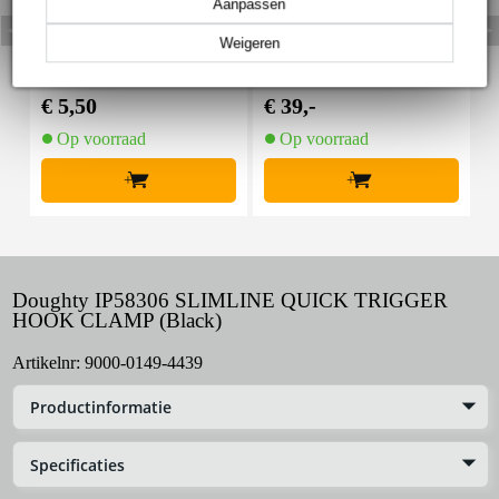
Aanpassen
Weigeren
Innox Snap 27 kabelbi
Innox IVA 01 LS Kit he
I
nder met klittenband s
avy lichtstatief + T-bar
mal zwart (10 stuks)
€ 5,50
€ 39,-
€
Op voorraad
Op voorraad
+
+
Doughty IP58306 SLIMLINE QUICK TRIGGER
HOOK CLAMP (Black)
Artikelnr:
9000-0149-4439
Productinformatie
Specificaties