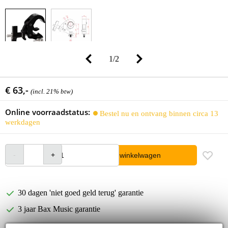
1
/
2
€ 63,-
(incl. 21% btw)
Online voorraadstatus:
Bestel nu en ontvang binnen circa 13
werkdagen
In winkelwagen
30 dagen 'niet goed geld terug' garantie
3 jaar Bax Music garantie