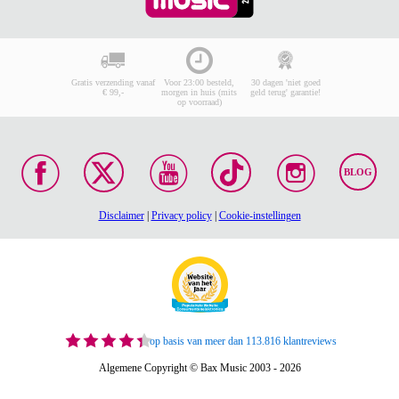
Gratis verzending vanaf
Voor 23:00 besteld,
30 dagen 'niet goed
€ 99,-
morgen in huis (mits
geld terug' garantie!
op voorraad)
BLOG
Disclaimer
|
Privacy policy
|
Cookie-instellingen
op basis van meer dan 113.816 klantreviews
Algemene Copyright © Bax Music 2003 - 2026