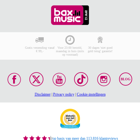
Gratis verzending vanaf
Voor 23:00 besteld,
30 dagen 'niet goed
€ 99,-
maandag in huis (mits
geld terug' garantie!
op voorraad)
BLOG
Disclaimer
|
Privacy policy
|
Cookie-instellingen
op basis van meer dan 113.816 klantreviews