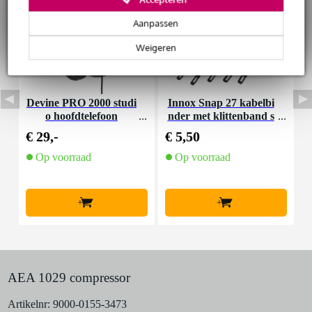
Huur dit product
Aanpassen
Weigeren
Devine PRO 2000 studi
Innox Snap 27 kabelbi
D
o hoofdtelefoon
nder met klittenband s
mal zwart (10 stuks)
€ 29,-
€ 5,50
€
Op voorraad
Op voorraad
+
+
AEA 1029 compressor
Artikelnr:
9000-0155-3473