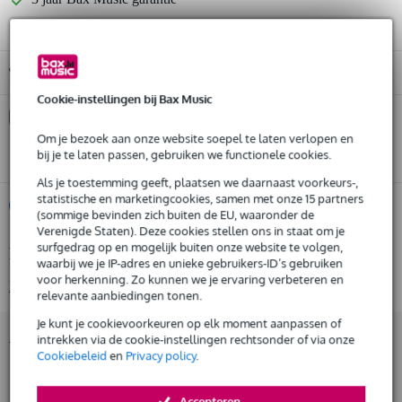
Gratis ophalen in de winkel
Cookie-instellingen bij Bax Music
Kies nu voor 2 jaar extra Bax Music garantie en meer
voordelen
Om je bezoek aan onze website soepel te laten verlopen en
bij je te laten passen, gebruiken we functionele cookies.
€ 94,95 eenmalig
Als je toestemming geeft, plaatsen we daarnaast voorkeurs-,
statistische en marketingcookies, samen met onze 15 partners
%
Huur dit product
(sommige bevinden zich buiten de EU, waaronder de
Verenigde Staten). Deze cookies stellen ons in staat om je
surfgedrag op en mogelijk buiten onze website te volgen,
Productinformatie
Huur dit product al vanaf 136 euro per maand
waarbij we je IP-adres en unieke gebruikers-ID’s gebruiken
Huur meerdere producten tegelijk: min. € 300,- en max.
voor herkenning. Zo kunnen we je ervaring verbeteren en
Bekijk alle productspecificaties
€ 2.500,-
relevante aanbiedingen tonen.
Gratis
thuisbezorgd of op te halen in de winkel
Je kunt je cookievoorkeuren op elk moment aanpassen of
Al na 4 maanden maandelijks opzegbaar
Accessoires (58)
intrekken via de cookie-instellingen rechtsonder of via onze
De mogelijkheid om je product(en) met korting te kopen
Cookiebeleid
en
Privacy policy
.
Snelle vervanging door Bax Music bij een defect
Accepteren