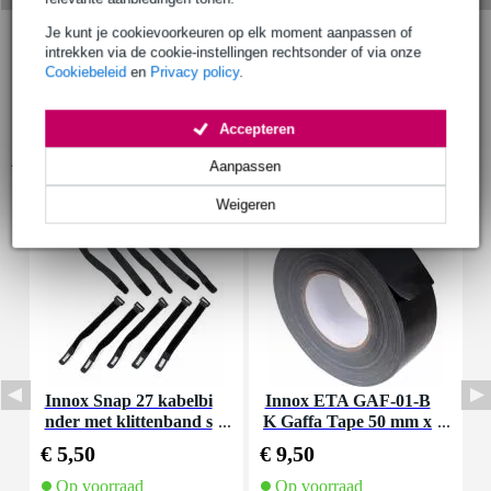
Je kunt je cookievoorkeuren op elk moment aanpassen of
intrekken via de cookie-instellingen rechtsonder of via onze
Cookiebeleid
en
Privacy policy
.
Accepteren
Accessoires (5)
Aanpassen
Weigeren
Innox Snap 27 kabelbi
Innox ETA GAF-01-B
P
nder met klittenband s
K Gaffa Tape 50 mm x
k
mal zwart (10 stuks)
50 m zwart
€ 5,50
€ 9,50
€
Op voorraad
Op voorraad