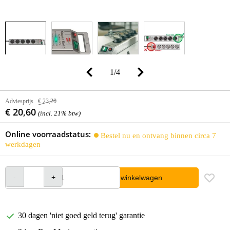
1
/
4
Adviesprijs
€ 23,20
€ 20,60
(incl. 21% btw)
Online voorraadstatus:
Bestel nu en ontvang binnen circa 7
werkdagen
In winkelwagen
30 dagen 'niet goed geld terug' garantie