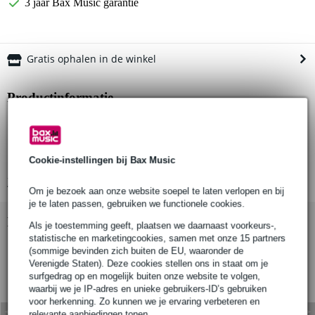
3 jaar Bax Music garantie
Gratis ophalen in de winkel
Productinformatie
Brennenstuhl Sicherheits 1153340115
stekkerblok met stroombegrenzer
aantal sockets: 5
Cookie-instellingen bij Bax Music
Bekijk alle productspecificaties
Om je bezoek aan onze website soepel te laten verlopen en bij
je te laten passen, gebruiken we functionele cookies.
Bekijk ook eens (1)
Als je toestemming geeft, plaatsen we daarnaast voorkeurs-,
statistische en marketingcookies, samen met onze 15 partners
(sommige bevinden zich buiten de EU, waaronder de
Verenigde Staten). Deze cookies stellen ons in staat om je
surfgedrag op en mogelijk buiten onze website te volgen,
waarbij we je IP-adres en unieke gebruikers-ID’s gebruiken
voor herkenning. Zo kunnen we je ervaring verbeteren en
relevante aanbiedingen tonen.