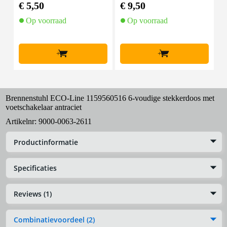
mal zwart (10 stuks)
50 m zwart
€ 5,50
€ 9,50
€
Op voorraad
Op voorraad
+
+
Brennenstuhl ECO-Line 1159560516 6-voudige stekkerdoos met
voetschakelaar antraciet
Artikelnr:
9000-0063-2611
Productinformatie
Specificaties
Reviews (1)
Combinatievoordeel (2)