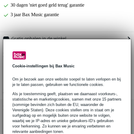
30 dagen 'niet goed geld terug' garantie
3 jaar Bax Music garantie
Gratis ophalen in de winkel
Productinformatie
Brennenstuhl Eco-Line 1159560516
Cookie-instellingen bij Bax Music
stekkerblok met voetschakelaar
Om je bezoek aan onze website soepel te laten verlopen en bij
aantal sockets: 6
je te laten passen, gebruiken we functionele cookies.
Bekijk alle productspecificaties
Als je toestemming geeft, plaatsen we daarnaast voorkeurs-,
statistische en marketingcookies, samen met onze 15 partners
(sommige bevinden zich buiten de EU, waaronder de
Bekijk ook eens (1)
Verenigde Staten). Deze cookies stellen ons in staat om je
surfgedrag op en mogelijk buiten onze website te volgen,
waarbij we je IP-adres en unieke gebruikers-ID’s gebruiken
voor herkenning. Zo kunnen we je ervaring verbeteren en
relevante aanbiedingen tonen.