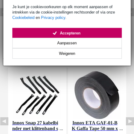
Je kunt je cookievoorkeuren op elk moment aanpassen of
intrekken via de cookie-instellingen rechtsonder of via onze
Cookiebeleid
en
Privacy policy
.
Accepteren
Aanpassen
Weigeren
Accessoires (5)
Innox Snap 27 kabelbi
Innox ETA GAF-01-B
P
nder met klittenband s
K Gaffa Tape 50 mm x
k