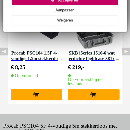
Accepteren
Aanpassen
Weigeren
Procab PSC104 1.5F 4-
SKB iSeries 1510-6 wat
voudige 1.5m stekkerdo
erdichte flightcase 381x
os penaarde (BE, FR)
266x152mm
€ 8,25
€ 219,-
Op voorraad
Op voorraad bij de
leverancier
+
+
Procab PSC104 5F 4-voudige 5m stekkerdoos met