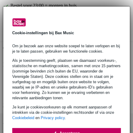
Bestel voor 23:00 = morgen in huis
30 dagen 'niet goed geld terug' garantie
3 jaar Bax Music garantie
Cookie-instellingen bij Bax Music
Om je bezoek aan onze website soepel te laten verlopen en bij
Gratis ophalen in de winkel
je te laten passen, gebruiken we functionele cookies.
Als je toestemming geeft, plaatsen we daarnaast voorkeurs-,
Productinformatie
statistische en marketingcookies, samen met onze 15 partners
(sommige bevinden zich buiten de EU, waaronder de
kunststof stekkerdoos met penaarde, alléén geschikt voor België en
Verenigde Staten). Deze cookies stellen ons in staat om je
Frankrijk
surfgedrag op en mogelijk buiten onze website te volgen,
waarbij we je IP-adres en unieke gebruikers-ID’s gebruiken
aansluitingen: 1x schuko male, 4x schuko female
voor herkenning. Zo kunnen we je ervaring verbeteren en
kleur: zwart
relevante aanbiedingen tonen.
Bekijk alle productspecificaties
Je kunt je cookievoorkeuren op elk moment aanpassen of
intrekken via de cookie-instellingen rechtsonder of via onze
Cookiebeleid
en
Privacy policy
.
Accessoires (2)