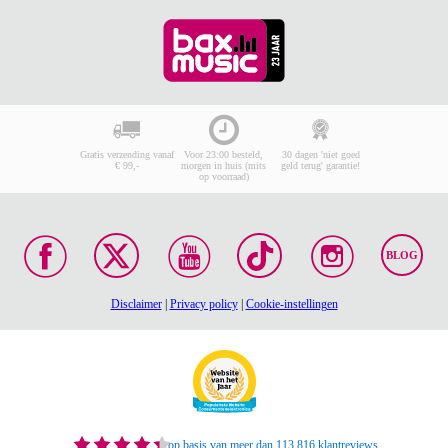
Gratis verzending vanaf
Voor 23:00 besteld,
30 dagen 'niet goed
€ 99,-
morgen in huis (mits
geld terug' garantie!
op voorraad)
BLOG
Disclaimer
|
Privacy policy
|
Cookie-instellingen
op basis van meer dan 113.816 klantreviews