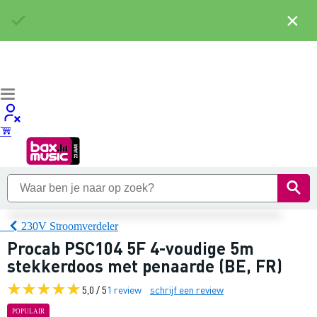
×
230V Stroomverdeler
Procab PSC104 5F 4-voudige 5m
stekkerdoos met penaarde (BE, FR)
5,0 / 5
1 review
schrijf een review
POPULAIR