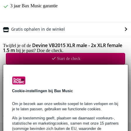
3 jaar Bax Music garantie
Gratis ophalen in de winkel
Devine VB2015 XLR male - 2x XLR female
Twijfel je of de
1.5 m
bij je past? Doe de check.
Start de check
Productinformatie
Devine verloopkabel
Cookie-instellingen bij Bax Music
model: VB2015
Om je bezoek aan onze website soepel te laten verlopen en bij
aansluitingen: XLR male – 2x XLR female
je te laten passen, gebruiken we functionele cookies.
Bekijk alle productspecificaties
Als je toestemming geeft, plaatsen we daarnaast voorkeurs-,
statistische en marketingcookies, samen met onze 15 partners
(sommige bevinden zich buiten de EU, waaronder de
Bekijk ook eens (1)