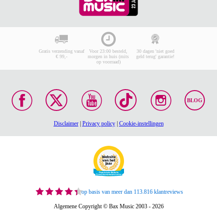
Gratis verzending vanaf
Voor 23:00 besteld,
30 dagen 'niet goed
€ 99,-
morgen in huis (mits
geld terug' garantie!
op voorraad)
BLOG
Disclaimer
|
Privacy policy
|
Cookie-instellingen
op basis van meer dan 113.816 klantreviews
Algemene Copyright © Bax Music 2003 - 2026