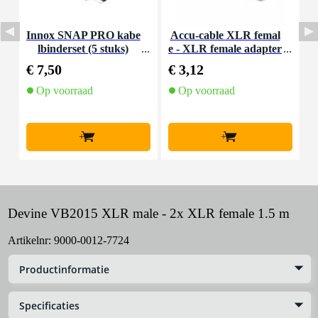
Innox SNAP PRO kabe
Accu-cable XLR femal
N
lbinderset (5 stuks)
e - XLR female adapter
2
€ 7,50
€ 3,12
€
Op voorraad
Op voorraad
+
+
Devine VB2015 XLR male - 2x XLR female 1.5 m
Artikelnr:
9000-0012-7724
Productinformatie
Specificaties