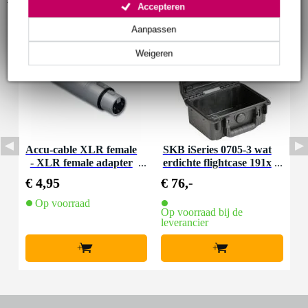
Accepteren
Aanpassen
Weigeren
Accu-cable XLR female
SKB iSeries 0705-3 wat
- XLR female adapter
erdichte flightcase 191x
127x83mm
€ 4,95
€ 76,-
Op voorraad
Op voorraad bij de
leverancier
+
+