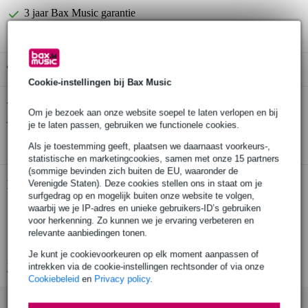
3 jaar Bax Music garantie
Gratis ophalen in de winkel
Cookie-instellingen bij Bax Music
Accu-cable XLR male - XLR male adapter
Twijfel je of de
bij
Om je bezoek aan onze website soepel te laten verlopen en bij
je past? Doe de check.
je te laten passen, gebruiken we functionele cookies.
Start de check
Als je toestemming geeft, plaatsen we daarnaast voorkeurs-,
statistische en marketingcookies, samen met onze 15 partners
(sommige bevinden zich buiten de EU, waaronder de
Productinformatie
Verenigde Staten). Deze cookies stellen ons in staat om je
surfgedrag op en mogelijk buiten onze website te volgen,
waarbij we je IP-adres en unieke gebruikers-ID’s gebruiken
verloopadapter
voor herkenning. Zo kunnen we je ervaring verbeteren en
XLR male - XLR male
relevante aanbiedingen tonen.
materiaal: metaal
Je kunt je cookievoorkeuren op elk moment aanpassen of
intrekken via de cookie-instellingen rechtsonder of via onze
Bekijk alle productspecificaties
Cookiebeleid
en
Privacy policy
.
Accessoires (2)