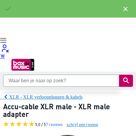
×
XLR - XLR verlooppluggen & kabels
Accu-cable XLR male - XLR male
adapter
5,0 / 5
7 reviews
schrijf een review