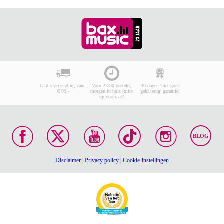
Gratis verzending vanaf
Voor 23:00 besteld,
30 dagen 'niet goed
€ 99,-
morgen in huis (mits
geld terug' garantie!
op voorraad)
BLOG
Disclaimer
|
Privacy policy
|
Cookie-instellingen