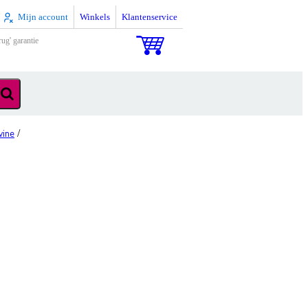
Mijn account
Winkels
Klantenservice
rug' garantie
vine
/