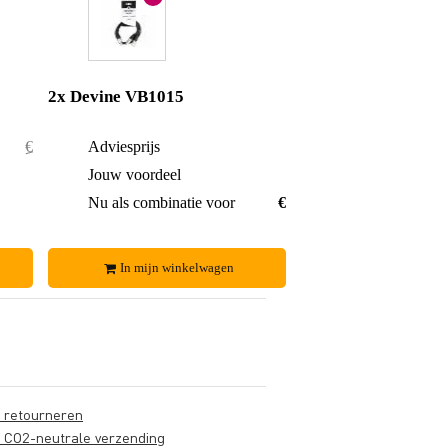
2x Devine VB1015
€ 42,50
Adviesprijs
€ 17,-
€ 6,50
Jouw voordeel
€ 1,60
€ 36,-
Nu als combinatie voor
€ 15,40
In mijn winkelwagen
s retourneren
s CO2-neutrale verzending