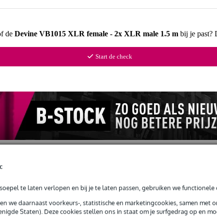
of de
Devine VB1015 XLR female - 2x XLR male 1.5 m
bij je past?
Start de check
c
oepel te laten verlopen en bij je te laten passen, gebruiken we functionele 
nloads (1)
sen we daarnaast voorkeurs-, statistische en marketingcookies, samen met 
 male 1.5 m
nigde Staten). Deze cookies stellen ons in staat om je surfgedrag op en mog