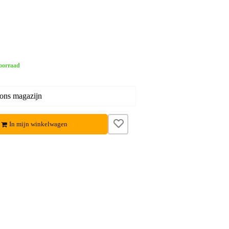
oorraad
 ons magazijn
In mijn winkelwagen