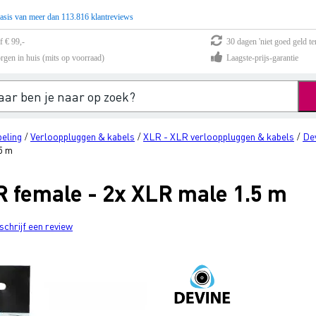
asis van meer dan 113.816 klantreviews
f € 99,-
30 dagen 'niet goed geld te
rgen in huis (mits op voorraad)
Laagste-prijs-garantie
eling
Verlooppluggen & kabels
XLR - XLR verlooppluggen & kabels
De
/
/
/
5 m
 female - 2x XLR male 1.5 m
schrijf een review