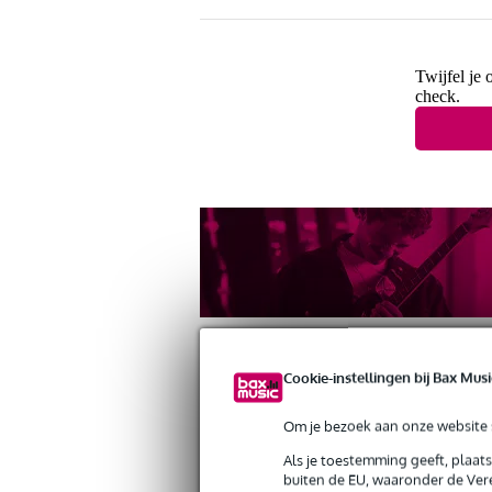
Twijfel je 
check.
Cookie-instellingen bij Bax Musi
Om je bezoek aan onze website s
Productinformatie
Reviews
(22)
Dow
Als je toestemming geeft, plaat
Devine VB1015 XLR female - 2x XLR
buiten de EU, waaronder de Vere