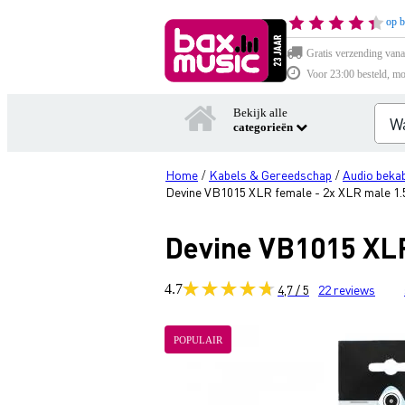
op b
Gratis verzending vana
Voor 23:00 besteld, mo
Bekijk alle
categorieën
Home
Kabels & Gereedschap
Audio bekab
/
/
Devine VB1015 XLR female - 2x XLR male 1.
Devine VB1015 XLR
4.7
4,7 / 5
22
reviews
POPULAIR