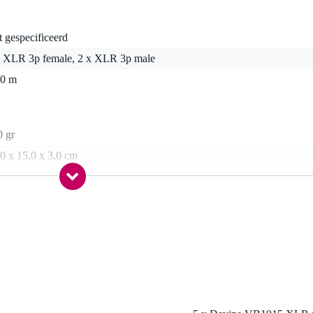
t gespecificeerd
x XLR 3p female, 2 x XLR 3p male
50 m
0 gr
0 x 15,0 x 3,0 cm