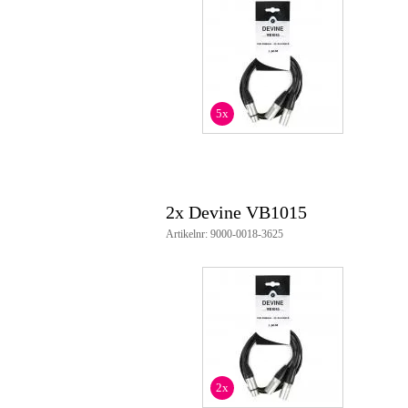
5x
2x Devine VB1015
Artikelnr: 9000-0018-3625
2x