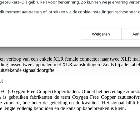
e gebruikers-ID’s gebruiken voor herkenning. Zo kunnen we je ervaring verb
elk moment aanpassen of intrekken via de cookie-instellingen rechtsonder 
g je alleen garantie op fabrieksfouten.
rieksfouten.
Weigeren
Aan
en verloop van een enkele XLR female connector naar twee XLR mal
ding tussen twee apparaten met XLR-aansluitingen. Zoals bij alle kabel
tstekende signaaldoorgifte.
ct
FC (Oxygen Free Copper) koperdraden. Omdat het percentage zuursto
 is gebruiken fabrikanten de term Oxygen Free Copper (zuurstofvri
 zuurstof, hoe beter de geleiding en de kwaliteit. Het signaal blijft bi
 lengte volledig behouden en de kans op kabelbreuken is klein.