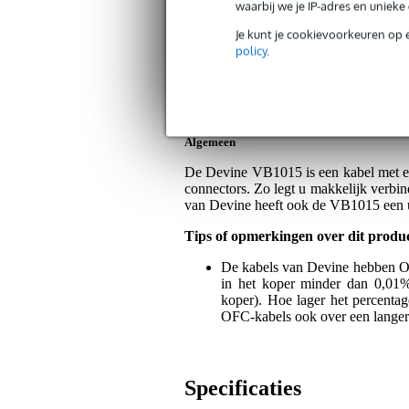
waarbij we je IP-adres en uniek
Artikelnr:
9000-0012-7420
Servicebelofte
Je kunt je cookievoorkeuren op 
policy
.
Bax Music Garantie
: Op dit product krij
Op dit product krijg je alleen garantie op fab
Algemeen
De Devine VB1015 is een kabel met e
connectors. Zo legt u makkelijk verbin
van Devine heeft ook de VB1015 een ui
Tips of opmerkingen over dit produ
De kabels van Devine hebben O
in het koper minder dan 0,01%
koper). Hoe lager het percentage
OFC-kabels ook over een langere
Specificaties