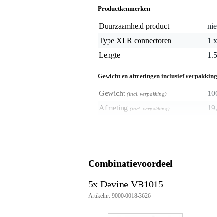
Productkenmerken
Duurzaamheid product
nie
Type XLR connectoren
1 
Lengte
1.
Gewicht en afmetingen inclusief verpakking
Gewicht
10
(incl. verpakking)
Afmeting
19,
(incl. verpakking)
Productspecificaties
Devine verloopkabel
model: VB1015
Combinatievoordeel
connector 1: XLR female
connectoren 2: 2x XLR male
kabellengte: 1.5 meter
5x Devine VB1015
kleur: zwart
Artikelnr: 9000-0018-3626