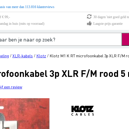
asis van meer dan 113.816 klantreviews
f € 99,-
30 dagen 'niet goed geld te
andag in huis (mits op voorraad)
Laagste-prijs-garantie
eling
XLR-kabels
Klotz
Klotz M1 K RT microfoonkabel 3p XLR F/M r
/
/
/
rofoonkabel 3p XLR F/M rood 5
ijf een review