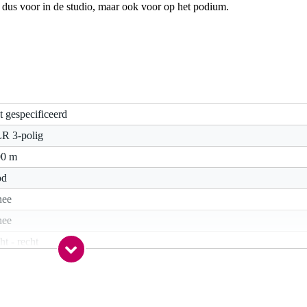
aal dus voor in de studio, maar ook voor op het podium.
t gespecificeerd
R 3-polig
00 m
od
nee
nee
ht - recht
5 gr