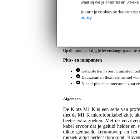
waarbij we je IP-adres en uniek
Je kunt je cookievoorkeuren op 
Klotz M1 K RT microfoonkabel 3p XL
policy
.
Artikelnr:
9000-0133-1904
Servicebelofte
Bax Music Garantie
: Op dit product kri
Op dit product krijg je levenslange garantie 
Plus- en minpunten
Getwiste kern voor minimale interf
Duurzame en flexibele mantel voor
Nickel-plated connectoren voor e
Algemeen
De Klotz M1 K is een serie van profes
met de M1 K microfoonkabel zit je alt
beetje extra zoeken. Met de verzilve
kabel ervoor dat je geluid helder en 
dikke gedraaide kernontwerp en het k
muziek altijd perfect doorkomt. Bovend