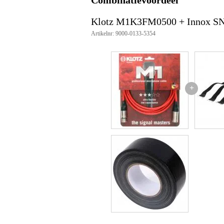
Afmeting
25
(incl. verpakking)
Klotz M1K3FM0500 + Innox S
Productspecificaties
Artikelnr: 9000-0133-5354
type: microfoonkabel
kabeltype: MY206
aansluitingen: 3p XLR female -
contacten: silver-plated
capaciteit: 60 pF/m
+
aderdikte: 0.22 mm²
mantel: flexibele PVC
bescherming: koperen spiraalsch
kleur: rood