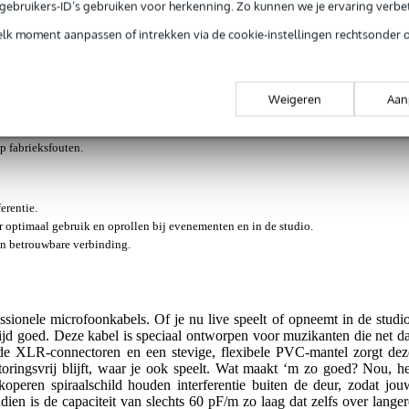
e gebruikers-ID’s gebruiken voor herkenning. Zo kunnen we je ervaring verb
elk moment aanpassen of intrekken via de cookie-instellingen rechtsonder 
R F/M rood 5 meter
Weigeren
Aan
jg je levenslange garantie op fabrieksfouten.
op fabrieksfouten.
erentie.
 optimaal gebruik en oprollen bij evenementen en in de studio.
en betrouwbare verbinding.
sionele microfoonkabels. Of je nu live speelt of opneemt in de studio
ijd goed. Deze kabel is speciaal ontworpen voor muzikanten die net da
rde XLR-connectoren en een stevige, flexibele PVC-mantel zorgt dez
storingsvrij blijft, waar je ook speelt. Wat maakt ‘m zo goed? Nou, he
operen spiraalschild houden interferentie buiten de deur, zodat jou
ien is de capaciteit van slechts 60 pF/m zo laag dat zelfs over langer