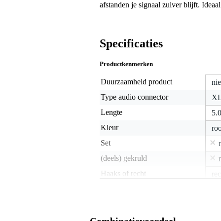
afstanden je signaal zuiver blijft. Ide
Specificaties
Productkenmerken
Duurzaamheid product
nie
Type audio connector
XL
Lengte
5.
Kleur
ro
Set
(deels) gekruld
Haaks of recht
rec
Gewicht en afmetingen inclusief verpakking
Gewicht
33
(incl. verpakking)
Combinatievoordeel