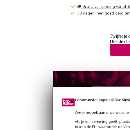
Gratis verzending vanaf €
30 dagen 'niet goed geld ter
Twijfel je 
Doe de che
Cookie-instellingen bij Bax Musi
Om je bezoek aan onze website s
Als je toestemming geeft, plaat
buiten de EU, waaronder de Vere
Productinformatie
Reviews
(1)