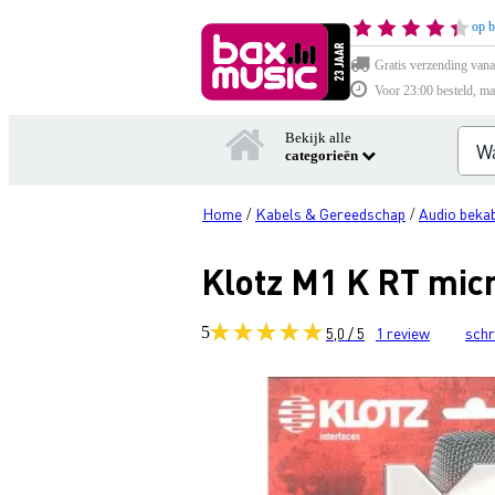
op b
Gratis verzending vana
Voor 23:00 besteld, ma
Bekijk alle
categorieën
Home
Kabels & Gereedschap
Audio bekab
/
/
Klotz M1 K RT mic
5
5,0 / 5
1
review
schr