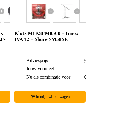
+
+
+
ox
Klotz M1K3FM0500 + Innox
AF-
IVA 12 + Shure SM58SE
€ 43,-
Adviesprijs
€ 165,-
€ 2,-
Jouw voordeel
€ 6,-
€ 41,-
Nu als combinatie voor
€ 159,-
In mijn winkelwagen