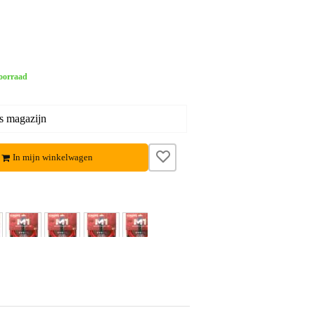
oorraad
s magazijn
In mijn winkelwagen