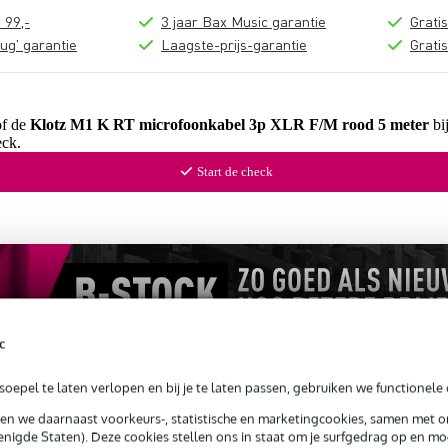
 99,-
3 jaar Bax Music garantie
Grati
ug' garantie
Laagste-prijs-garantie
Grati
of de
Klotz M1 K RT microfoonkabel 3p XLR F/M rood 5 meter
bij
ck.
Start de check
c
oepel te laten verlopen en bij je te laten passen, gebruiken we functionele 
sen we daarnaast voorkeurs-, statistische en marketingcookies, samen met 
nigde Staten). Deze cookies stellen ons in staat om je surfgedrag op en mog