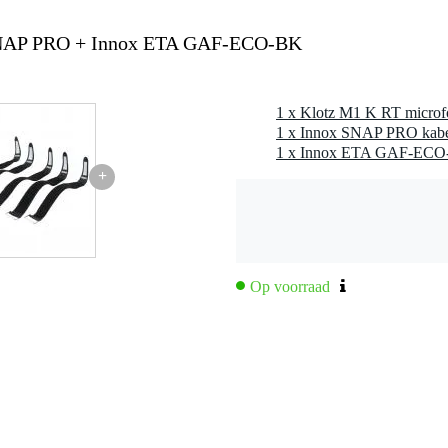
,0 x 23,0 x 3,0 cm
NAP PRO + Innox ETA GAF-ECO-BK
 3p XLR male, nickel-plated
1 x Innox SNAP PRO kabelb
+
ild
Op voorraad