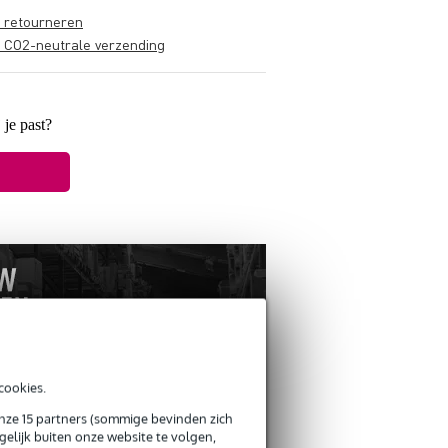
s retourneren
s CO2-neutrale verzending
 je past?
cookies.
onze 15 partners (sommige bevinden zich
ANDEREN KOCHTEN
elijk buiten onze website te volgen,