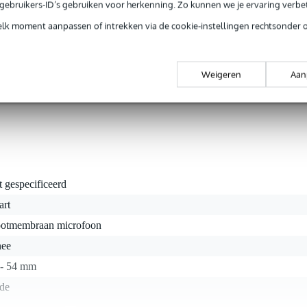
e gebruikers-ID’s gebruiken voor herkenning. Zo kunnen we je ervaring verb
g je alleen garantie op fabrieksfouten.
elk moment aanpassen of intrekken via de cookie-instellingen rechtsonder 
rieksfouten.
Weigeren
Aan
ode K2, NTK, NT1-A, NT2-A, NT1000, NT2000, Procaster e
t gespecificeerd
art
ootmembraan microfoon
nee
 - 54 mm
de