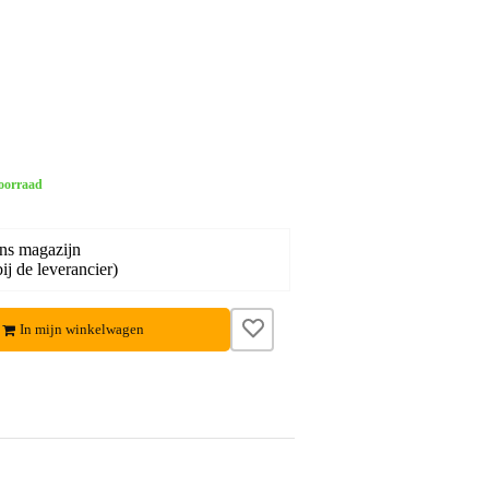
oorraad
ons magazijn
ij de leverancier)
In mijn winkelwagen