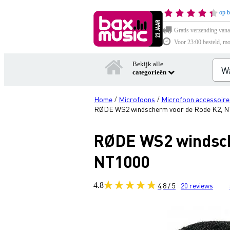
op b
Gratis verzending vana
Voor 23:00 besteld, mo
Bekijk alle
categorieën
Home
Microfoons
Microfoon accessoire
/
/
RØDE WS2 windscherm voor de Rode K2, NT
RØDE WS2 windsch
NT1000
4.8
4,8 / 5
20
reviews