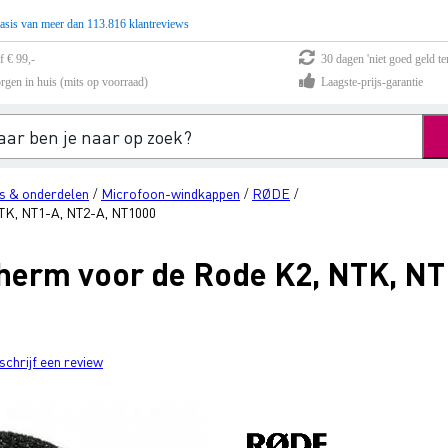
asis van meer dan 113.816 klantreviews
f € 99,-
30 dagen 'niet goed geld te
rgen in huis (mits op voorraad)
Laagste-prijs-garantie
s & onderdelen
Microfoon-windkappen
RØDE
/
/
/
K, NT1-A, NT2-A, NT1000
erm voor de Rode K2, NTK, NT
schrijf een review