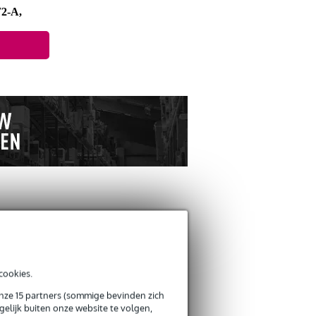
2-A,
ANDEREN KOCHTEN OOK
cookies.
Schrijf zelf een review
onze 15 partners (sommige bevinden zich
elijk buiten onze website te volgen,
Je naam