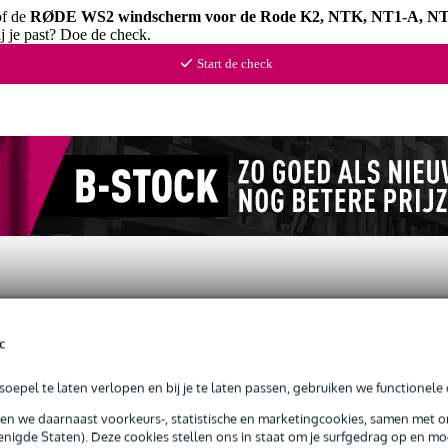
of de
RØDE WS2 windscherm voor de Rode K2, NTK, NT1-A, NT
j je past? Doe de check.
Start de check
c
e K2, NTK, NT1-A, NT2-A, NT1000
oepel te laten verlopen en bij je te laten passen, gebruiken we functionele 
sen we daarnaast voorkeurs-, statistische en marketingcookies, samen met 
nigde Staten). Deze cookies stellen ons in staat om je surfgedrag op en mog