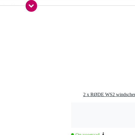
huimrubber
0 gr
0 x 15,5 x 11,0 cm
Op voorraad