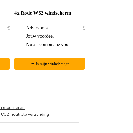
4x Rode WS2 windscherm
€ 39,80
Adviesprijs
€ 79,60
€ 1,80
Jouw voordeel
€ 4,60
€ 38,-
Nu als combinatie voor
€ 75,-
In mijn winkelwagen
s retourneren
s CO2-neutrale verzending