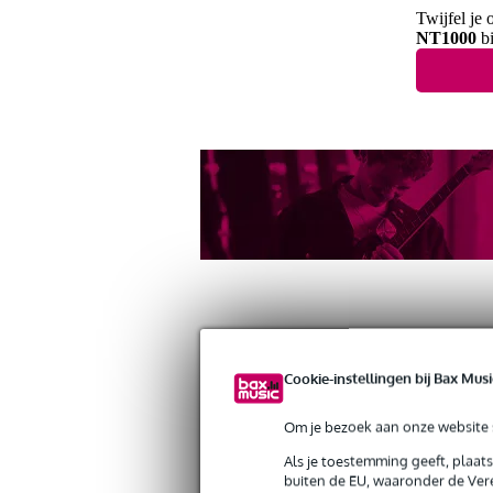
Twijfel je 
NT1000
bi
Productinformatie
Reviews
(20)
Cookie-instellingen bij Bax Musi
RØDE WS2 windscherm voor de Rod
Om je bezoek aan onze website s
Artikelnr:
MAF-100116
Als je toestemming geeft, plaat
Servicebelofte
buiten de EU, waaronder de Vere