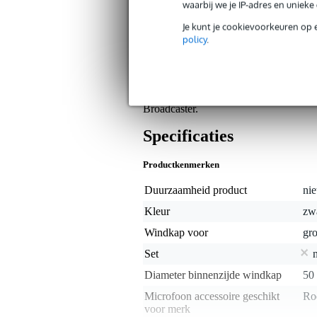
waarbij we je IP-adres en uniek
Bax Music Garantie
: Op dit product krij
Je kunt je cookievoorkeuren op 
Op dit product krijg je alleen garantie op fab
policy
.
Algemeen
Rode WS2 windscherm voor de R
Broadcaster.
Specificaties
Productkenmerken
Duurzaamheid product
nie
Kleur
zw
Windkap voor
gr
Set
Diameter binnenzijde windkap
50
Microfoon accessoire geschikt
Ro
voor merk