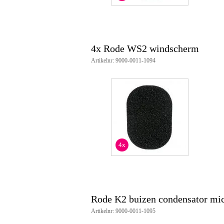
4x Rode WS2 windscherm
Artikelnr: 9000-0011-1094
4x
Rode K2 buizen condensator m
Artikelnr: 9000-0011-1095