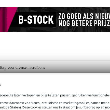
kap voor diverse microfoons
c
jg je 3 jaar Bax Music Garantie.
oepel te laten verlopen en bij je te laten passen, gebruiken we functionele 
ntie.
sen we daarnaast voorkeurs-, statistische en marketingcookies, samen met 
nigde Staten). Deze cookies stellen ons in staat om je surfgedrag op en mog