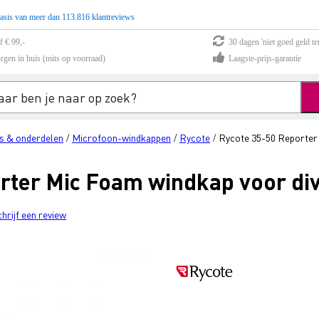
asis van meer dan 113.816 klantreviews
f € 99,-
30 dagen 'niet goed geld te
rgen in huis (mits op voorraad)
Laagste-prijs-garantie
s & onderdelen
Microfoon-windkappen
Rycote
Rycote 35-50 Reporter
/
/
/
rter Mic Foam windkap voor di
chrijf een review