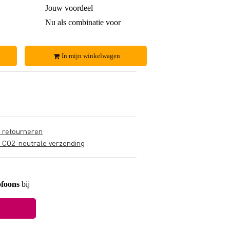
€ 1,60
Jouw voordeel
€ 7,50
€ 33,-
Nu als combinatie voor
€ 79,-
In mijn winkelwagen
s retourneren
s CO2-neutrale verzending
ofoons
bij