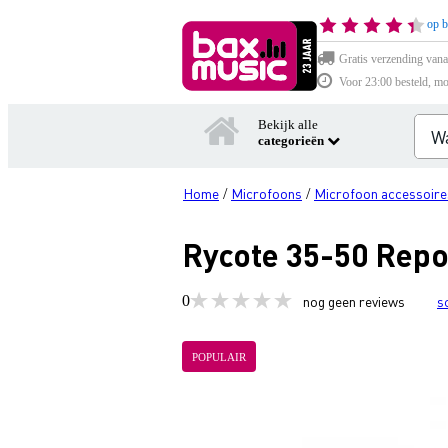
op b
Gratis verzending vana
Voor 23:00 besteld, mo
Bekijk alle
categorieën
Home
Microfoons
Microfoon accessoire
/
/
Rycote 35-50 Repo
0
nog geen reviews
s
POPULAIR