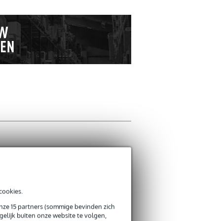
Schrijf zelf een r
Je naam
Er zijn nog geen reviews
cookies.
Je beoordeling
onze 15 partners (sommige bevinden zich
elijk buiten onze website te volgen,