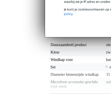
waarbij we je IP-adres en uniek
De Rycote 35/50 Reporter Mic Foam 
Je kunt je cookievoorkeuren op 
microfoon tegen vocht, stof en UV lic
policy
.
ontwikkeld voor een minimaal geluidsver
Specificaties
Productkenmerken
Duurzaamheid product
nie
Kleur
zw
Windkap voor
ha
Set
Diameter binnenzijde windkap
35
Microfoon accessoire geschikt
uni
voor merk
Materiaal windkap
sc
Gewicht en afmetingen inclusief verpakking