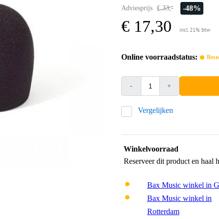
-48%
Adviesprijs
€ 33,-
€ 17,30
incl. 21% btw
Online voorraadstatus:
Best
-
+
Vergelijken
Winkelvoorraad
Reserveer dit product en haal 
Bax Music winkel in 
Bax Music winkel in
Rotterdam