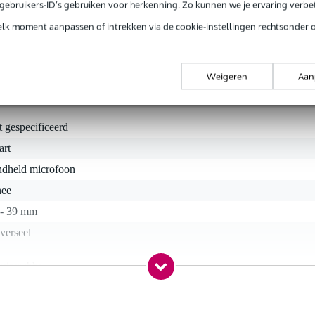
e gebruikers-ID’s gebruiken voor herkenning. Zo kunnen we je ervaring verb
is een professionele windkap. De windkap is gemaakt van duurza
elk moment aanpassen of intrekken via de cookie-instellingen rechtsonder 
ht. Ongewenste bijgeluiden zoals pop, wind en regen worden verminder
lies van hoge frequenties, hierdoor heeft u een optimale registratie.
Weigeren
Aan
t gespecificeerd
art
ndheld microfoon
nee
 - 39 mm
verseel
huimrubber