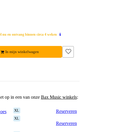
el nu en ontvang binnen circa 4 weken
In mijn winkelwagen
het op in een van onze
Bax Music winkels
:
XL
Reserveren
Goes
XL
Reserveren