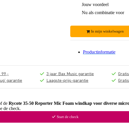
Jouw voordeel
Nu als combinatie voor
In mijn winkelwagen
Productinformatie
 99,-
3 jaar Bax Music garantie
Grati
ug' garantie
Laagste-prijs-garantie
Grati
of de
Rycote 35-50 Reporter Mic Foam windkap voor diverse micr
oe de check.
Start de check