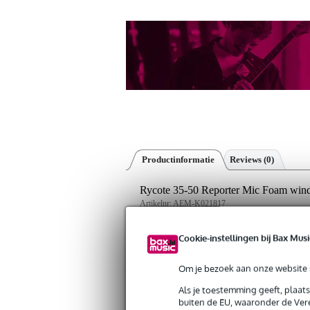
Productinformatie
Reviews
(0)
Rycote 35-50 Reporter Mic Foam wind
Artikelnr:
AEM-K021817
Servicebelofte
Cookie-instellingen bij Bax Musi
Bax Music Garantie
: Op dit product kri
Om je bezoek aan onze website s
Op dit product krijg je 3 jaar Bax Music Gara
Als je toestemming geeft, plaat
buiten de EU, waaronder de Vere
Algemeen