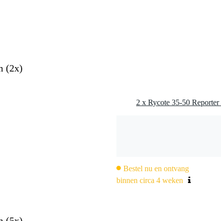
0 gr
 x 5,0 x 4,0 cm
nder)
m (2x)
oestisch schuim
UV licht
ot maximaal 20dB
Bestel nu en ontvang
binnen circa 4 weken
m (5x)