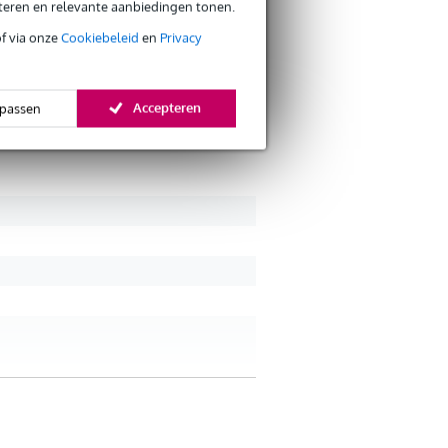
eteren en relevante aanbiedingen tonen.
Je ervaring
am akoestisch schuim en beschermt uw
of via onze
Cookiebeleid
en
Privacy
d tot wel 20 dB. De windkap is speciaal
Accepteren
passen
Verstuur