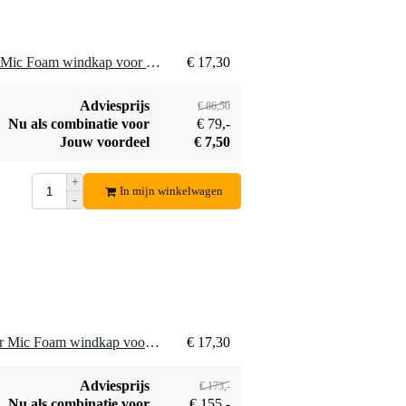
5 x Rycote 35-50 Reporter Mic Foam windkap voor diverse microfoons
€ 17,30
Adviesprijs
€ 86,50
Nu als combinatie voor
€ 79,-
Jouw voordeel
€ 7,50
+
In mijn winkelwagen
-
10 x Rycote 35-50 Reporter Mic Foam windkap voor diverse microfoons
€ 17,30
Adviesprijs
€ 173,-
Nu als combinatie voor
€ 155,-