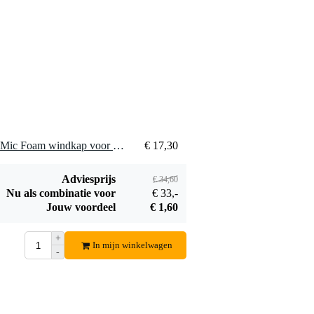
2 x Rycote 35-50 Reporter Mic Foam windkap voor diverse microfoons
€ 17,30
Adviesprijs
€ 34,60
Nu als combinatie voor
€ 33,-
Jouw voordeel
€ 1,60
+
In mijn winkelwagen
-