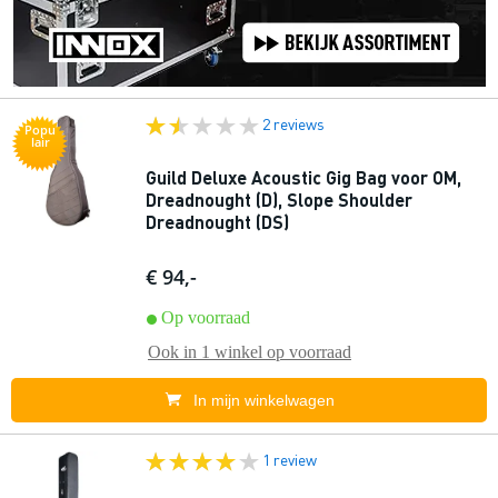
2 reviews
Popu
lair
Guild Deluxe Acoustic Gig Bag voor OM,
Dreadnought (D), Slope Shoulder
Dreadnought (DS)
€ 94,-
Op voorraad
Ook in
1 winkel
op voorraad
In mijn winkelwagen
1 review