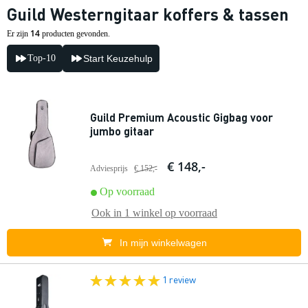
Guild Westerngitaar koffers & tassen
14
Er zijn
producten gevonden.
Top-10
Start Keuzehulp
Guild Premium Acoustic Gigbag voor
jumbo gitaar
€ 148,-
Adviesprijs
€ 152,-
Op voorraad
Ook in
1 winkel
op voorraad
In mijn winkelwagen
1 review