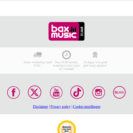
Gratis verzending vanaf
Voor 23:00 besteld,
30 dagen 'niet goed
€ 99,-
maandag in huis (mits
geld terug' garantie!
op voorraad)
BLOG
Disclaimer
|
Privacy policy
|
Cookie-instellingen