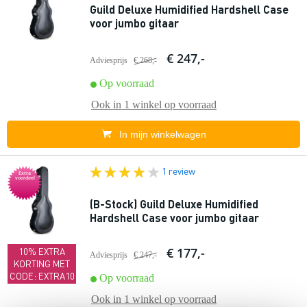
Guild Deluxe Humidified Hardshell Case
voor jumbo gitaar
€ 247,-
Adviesprijs
€ 268,-
Op voorraad
Ook in
1 winkel
op voorraad
In mijn winkelwagen
1 review
Extra
voordeel
(B-Stock) Guild Deluxe Humidified
Hardshell Case voor jumbo gitaar
€ 177,-
10% EXTRA
Adviesprijs
€ 247,-
KORTING MET
CODE: EXTRA10
Op voorraad
Ook in
1 winkel
op voorraad