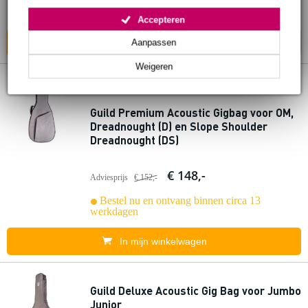
Bestel nu en ontvang binnen circa 13
werkdagen
Accepteren
In mijn winkelwagen
Aanpassen
Weigeren
1 review
Guild Premium Acoustic Gigbag voor OM,
Dreadnought (D) en Slope Shoulder
Dreadnought (DS)
€ 148,-
Adviesprijs
€ 152,-
Bestel nu en ontvang binnen circa 13
werkdagen
In mijn winkelwagen
Guild Deluxe Acoustic Gig Bag voor Jumbo
Junior