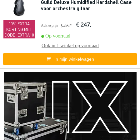
Guild Deluxe Humidified Hardshell Case
voor orchestra gitaar
€ 247,-
10% EXTRA
Adviesprijs
€ 268,-
KORTING MET
CODE: EXTRA10
Op voorraad
Ook in
1 winkel
op voorraad
In mijn winkelwagen