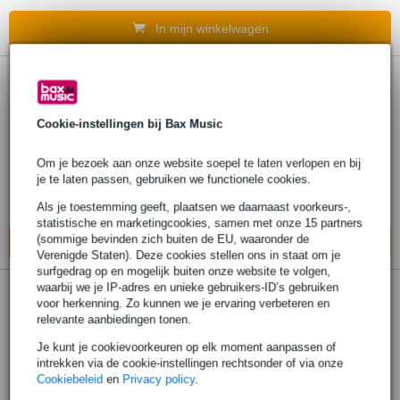
In mijn winkelwagen
Guild Premium Humidified Hardshell Case
voor dreadnought gitaar
Cookie-instellingen bij Bax Music
€ 316,-
Adviesprijs
€ 343,-
Om je bezoek aan onze website soepel te laten verlopen en bij
je te laten passen, gebruiken we functionele cookies.
Bestel nu en ontvang binnen circa 13
werkdagen
Als je toestemming geeft, plaatsen we daarnaast voorkeurs-,
statistische en marketingcookies, samen met onze 15 partners
(sommige bevinden zich buiten de EU, waaronder de
In mijn winkelwagen
Verenigde Staten). Deze cookies stellen ons in staat om je
surfgedrag op en mogelijk buiten onze website te volgen,
waarbij we je IP-adres en unieke gebruikers-ID’s gebruiken
voor herkenning. Zo kunnen we je ervaring verbeteren en
Guild Premium Humidified Hardshell Case
relevante aanbiedingen tonen.
voor jumbo gitaar
Je kunt je cookievoorkeuren op elk moment aanpassen of
intrekken via de cookie-instellingen rechtsonder of via onze
€ 316,-
Adviesprijs
€ 343,-
Cookiebeleid
en
Privacy policy
.