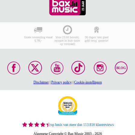
Gratis verzending vanaf
Voor 23:00 besteld,
30 dagen 'niet goed
€ 99,-
morgen in huis (mits
geld terug' garantie!
op voorraad)
BLOG
Disclaimer
|
Privacy policy
|
Cookie-instellingen
op basis van meer dan 113.816 klantreviews
Algemene Copyright © Bax Music 2003 - 2026