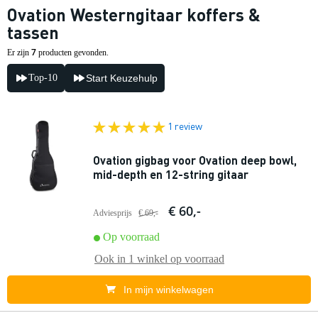
Ovation Westerngitaar koffers &
tassen
7
Er zijn
producten gevonden.
Top-10
Start Keuzehulp
1 review
Ovation gigbag voor Ovation deep bowl,
mid-depth en 12-string gitaar
€ 60,-
Adviesprijs
€ 69,-
Op voorraad
Ook in
1 winkel
op voorraad
In mijn winkelwagen