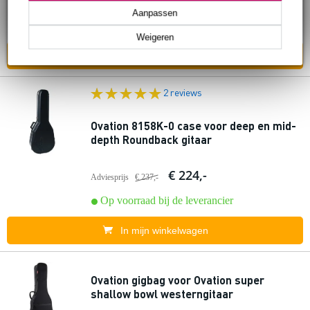
€ 99,-
Adviesprijs
€ 118,-
Aanpassen
Op voorraad bij de leverancier
Weigeren
In mijn winkelwagen
2 reviews
Ovation 8158K-0 case voor deep en mid-
depth Roundback gitaar
€ 224,-
Adviesprijs
€ 237,-
Op voorraad bij de leverancier
In mijn winkelwagen
Ovation gigbag voor Ovation super
shallow bowl westerngitaar