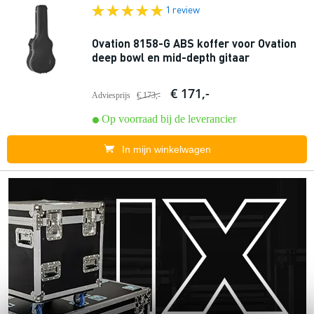
1 review
Ovation 8158-G ABS koffer voor Ovation
deep bowl en mid-depth gitaar
€ 171,-
Adviesprijs
€ 173,-
Op voorraad bij de leverancier
In mijn winkelwagen