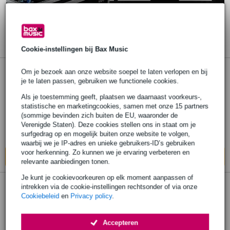
Cookie-instellingen bij Bax Music
Om je bezoek aan onze website soepel te laten verlopen en bij
Ovation 8117-G ABS koffer voor Ovation
je te laten passen, gebruiken we functionele cookies.
super shallow gitaar
Als je toestemming geeft, plaatsen we daarnaast voorkeurs-,
statistische en marketingcookies, samen met onze 15 partners
€ 171,-
(sommige bevinden zich buiten de EU, waaronder de
Adviesprijs
€ 173,-
Verenigde Staten). Deze cookies stellen ons in staat om je
surfgedrag op en mogelijk buiten onze website te volgen,
Op voorraad bij de leverancier
waarbij we je IP-adres en unieke gebruikers-ID’s gebruiken
voor herkenning. Zo kunnen we je ervaring verbeteren en
In mijn winkelwagen
relevante aanbiedingen tonen.
Je kunt je cookievoorkeuren op elk moment aanpassen of
intrekken via de cookie-instellingen rechtsonder of via onze
Ovation softcase voor Ovation deep
Cookiebeleid
en
Privacy policy
.
contour, mid-depth, super shallow
Accepteren