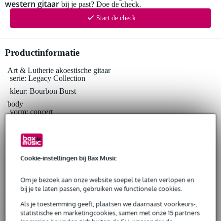
western gitaar
Huur meerdere producten tegelijk: min. € 300,- en max.
bij je past? Doe de check.
€ 2.500,-
Start de check
Gratis
thuisbezorgd of op te halen in de winkel
Al na 4 maanden maandelijks opzegbaar
De mogelijkheid om je product(en) met korting te kopen
Snelle vervanging door Bax Music bij een defect
Productinformatie
Art & Lutherie akoestische gitaar
serie: Legacy Collection
Huur dit product
kleur: Bourbon Burst
body
vorm: concert
bovenblad: massief sparren (solid sitka spruce)
zij- en achterkant: kersen (Wild Cherry)
hals
materiaal: mahonie
Cookie-instellingen bij Bax Music
profiel: C
Om je bezoek aan onze website soepel te laten verlopen en
mensuur: 24.84 inch (630 mm)
bij je te laten passen, gebruiken we functionele cookies.
Bekijk alle productspecificaties
Als je toestemming geeft, plaatsen we daarnaast voorkeurs-,
statistische en marketingcookies, samen met onze 15 partners
Bekijk ook eens (4)