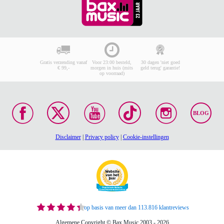
Gratis verzending vanaf
Voor 23:00 besteld,
30 dagen 'niet goed
€ 99,-
morgen in huis (mits
geld terug' garantie!
op voorraad)
BLOG
Disclaimer
|
Privacy policy
|
Cookie-instellingen
op basis van meer dan 113.816 klantreviews
Algemene Copyright © Bax Music 2003 - 2026