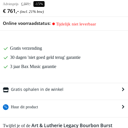
Adviesprijs
€ 895,-
-15%
€ 761,-
(incl. 21% btw)
Online voorraadstatus:
Tijdelijk niet leverbaar
Gratis verzending
30 dagen 'niet goed geld terug' garantie
3 jaar Bax Music garantie
Gratis ophalen in de winkel
%
Huur dit product
Huur dit product al vanaf 54 euro per maand
Art & Lutherie Legacy Bourbon Burst
Twijfel je of de