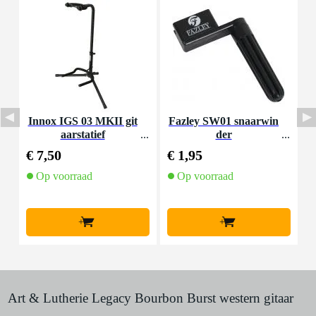
Innox IGS 03 MKII git
Fazley SW01 snaarwin
aarstatief
der
K
€ 7,50
€ 1,95
€
Op voorraad
Op voorraad
+
+
Art & Lutherie Legacy Bourbon Burst western gitaar