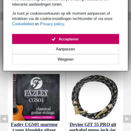
relevante aanbiedingen tonen.
Je kunt je cookievoorkeuren op elk moment aanpassen of
intrekken via de cookie-instellingen rechtsonder of via onze
Cookiebeleid
en
Privacy policy
.
Accepteren
Aanpassen
Weigeren
Accessoires (15)
Fazley CGS01 snarense
Devine GIT 55 PRO git
F
t voor klassieke gitaar
aarkabel mono jack-jac