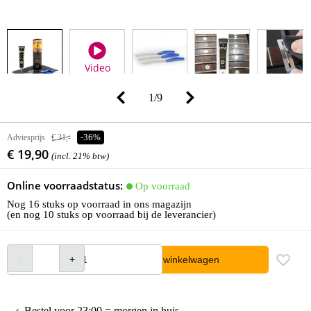
Video
1
/
9
Adviesprijs
€ 31,-
-36%
€ 19,90
(incl. 21% btw)
Online voorraadstatus:
Op voorraad
Nog 16 stuks op voorraad in ons magazijn
(en nog 10 stuks op voorraad bij de leverancier)
In winkelwagen
Bestel voor 23:00 = morgen in huis