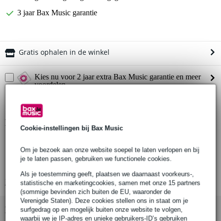
3 jaar Bax Music garantie
Gratis ophalen in de winkel
Kies nu voor 2 jaar extra Bax Music garantie en meer
voordelen
€ 9,90 eenmalig
Productinformatie
Cookie-instellingen bij Bax Music
actief volumepedaal
Om je bezoek aan onze website soepel te laten verlopen en bij
met Hall-sensor
je te laten passen, gebruiken we functionele cookies.
geen achtergrondruis
Als je toestemming geeft, plaatsen we daarnaast voorkeurs-,
Bekijk alle productspecificaties
statistische en marketingcookies, samen met onze 15 partners
(sommige bevinden zich buiten de EU, waaronder de
Verenigde Staten). Deze cookies stellen ons in staat om je
Bekijk ook eens (3)
surfgedrag op en mogelijk buiten onze website te volgen,
waarbij we je IP-adres en unieke gebruikers-ID’s gebruiken