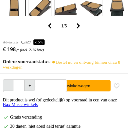
1
/
5
Adviesprijs
€ 232,-
-15%
€ 198,-
(incl. 21% btw)
Online voorraadstatus:
Bestel nu en ontvang binnen circa 8
werkdagen
In winkelwagen
Dit product is wel (of gedeeltelijk) op voorraad in een van onze
Bax Music winkels
Gratis verzending
30 dagen 'niet goed geld terug' garantie