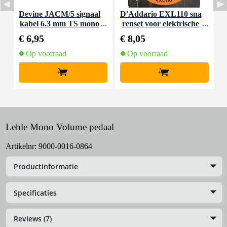
Devine JACM/5 signaal
D'Addario EXL110 sna
D
kabel 6.3 mm TS mono
renset voor elektrische
s
jack-jack kabel 5 meter
gitaar
€ 6,95
€ 8,05
€
Op voorraad
Op voorraad
+
+
Lehle Mono Volume pedaal
Artikelnr:
9000-0016-0864
Productinformatie
Specificaties
Reviews (7)