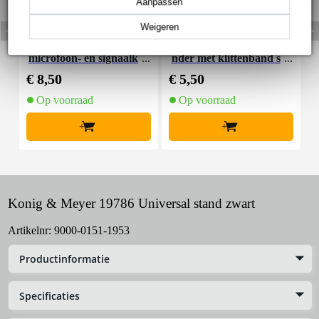
Aanpassen
Weigeren
Devine MIC100/5 XLR
Innox Snap 27 kabelbi
I
microfoon- en signaalk
nder met klittenband s
abel 5 meter
mal zwart (10 stuks)
€ 8,50
€ 5,50
€
Op voorraad
Op voorraad
+
+
Konig & Meyer 19786 Universal stand zwart
Artikelnr:
9000-0151-1953
Productinformatie
Specificaties