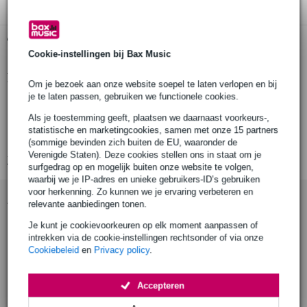
Gratis ophalen in de winkel
Cookie-instellingen bij Bax Music
Productinformatie
Om je bezoek aan onze website soepel te laten verlopen en bij
je te laten passen, gebruiken we functionele cookies.
Kleur: zwart
Als je toestemming geeft, plaatsen we daarnaast voorkeurs-,
Type: universele standaard
statistische en marketingcookies, samen met onze 15 partners
Materiaal: staal
(sommige bevinden zich buiten de EU, waaronder de
Verenigde Staten). Deze cookies stellen ons in staat om je
Bekijk alle productspecificaties
surfgedrag op en mogelijk buiten onze website te volgen,
waarbij we je IP-adres en unieke gebruikers-ID’s gebruiken
voor herkenning. Zo kunnen we je ervaring verbeteren en
Accessoires (5)
relevante aanbiedingen tonen.
Je kunt je cookievoorkeuren op elk moment aanpassen of
intrekken via de cookie-instellingen rechtsonder of via onze
Cookiebeleid
en
Privacy policy
.
Accepteren