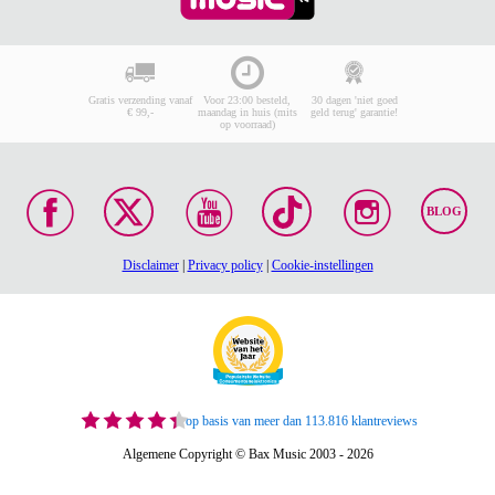
Gratis verzending vanaf
Voor 23:00 besteld,
30 dagen 'niet goed
€ 99,-
maandag in huis (mits
geld terug' garantie!
op voorraad)
BLOG
Disclaimer
|
Privacy policy
|
Cookie-instellingen
op basis van meer dan 113.816 klantreviews
Algemene Copyright © Bax Music 2003 - 2026