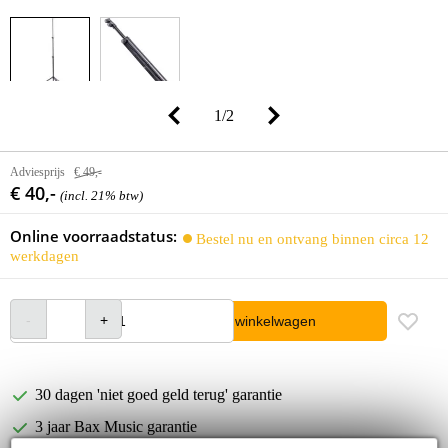
1
/
2
Adviesprijs
€ 49,-
€ 40,-
(incl. 21% btw)
Online voorraadstatus:
Bestel nu en ontvang binnen circa 12
werkdagen
In winkelwagen
30 dagen 'niet goed geld terug' garantie
3 jaar Bax Music garantie