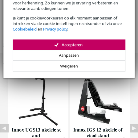
voor herkenning. Zo kunnen we je ervaring verbeteren en
Huur dit product
Tiger Series
relevante aanbiedingen tonen.
body
Je kunt je cookievoorkeuren op elk moment aanpassen of
formaat: guitarlele
intrekken via de cookie-instellingen rechtsonder of via onze
bovenblad: gevlamd mahonie
Cookiebeleid
en
Privacy policy
.
zij- en achterkant: gevlamd mahonie
Bekijk alle productspecificaties
Accepteren
Aanpassen
Accessoires (6)
Weigeren
Innox UGS13 ukelele st
Innox IGS 12 ukelele of
D
and
viool stand
d