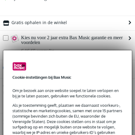
Gratis ophalen in de winkel
Kies nu voor 2 jaar extra Bax Music garantie en meer
voordelen
€ 16,65 eenmalig
%
Huur dit product
Cookie-instellingen bij Bax Music
Huur dit product al vanaf 24 euro per maand
Ortega Tiger Series RGLE18FMH Guitarlele
Twijfel je of de
Om je bezoek aan onze website soepel te laten verlopen en
met gigbag
Huur meerdere producten tegelijk: min. € 300,- en max.
bij je past? Doe de check.
bij je te laten passen, gebruiken we functionele cookies.
€ 2.500,-
Start de check
Gratis
thuisbezorgd of op te halen in de winkel
Als je toestemming geeft, plaatsen we daarnaast voorkeurs-,
Al na 4 maanden maandelijks opzegbaar
statistische en marketingcookies, samen met onze 15 partners
De mogelijkheid om je product(en) met korting te kopen
(sommige bevinden zich buiten de EU, waaronder de
Snelle vervanging door Bax Music bij een defect
Productinformatie
Verenigde Staten). Deze cookies stellen ons in staat om je
surfgedrag op en mogelijk buiten onze website te volgen,
waarbij we je IP-adres en unieke gebruikers-ID’s gebruiken
guitarlele