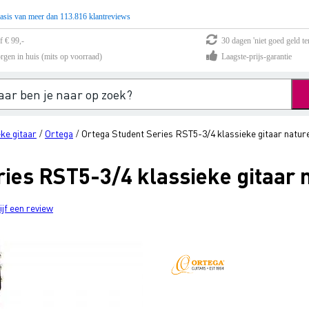
asis van meer dan 113.816 klantreviews
f € 99,-
30 dagen 'niet goed geld te
rgen in huis (mits op voorraad)
Laagste-prijs-garantie
ke gitaar
Ortega
Ortega Student Series RST5-3/4 klassieke gitaar natur
/
/
ies RST5-3/4 klassieke gitaar 
ijf een review