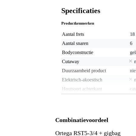
Specificaties
Productkenmerken
Aantal frets
18
Aantal snaren
6
Bodyconstructie
ge
Cutaway
Duurzaamheid product
nie
Elektrisch-akoestisch
Houtsoort achterkant
cat
Houtsoort toets
wa
Houtsoort top
spa
Houtsoort zijkant
cat
Combinatievoordeel
Inclusief hoes
Ortega RST5-3/4 + gigbag
Inclusief koffer