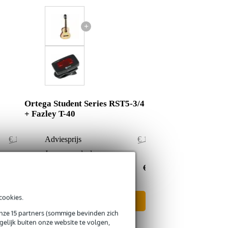
+
Ortega Student Series RST5-3/4
+ Fazley T-40
€ 136,51
Adviesprijs
€ 139,50
€ 0,51
Jouw voordeel
€ 1,50
€ 136,-
Nu als combinatie voor
€ 138,-
cookies.
In mijn winkelwagen
onze 15 partners (sommige bevinden zich
elijk buiten onze website te volgen,