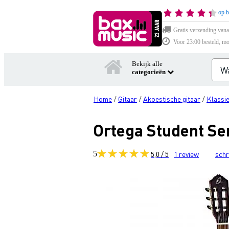
op b
Gratis verzending vana
Voor 23:00 besteld, mo
Bekijk alle
categorieën
Home
Gitaar
Akoestische gitaar
Klassie
/
/
/
Ortega Student Ser
5
5,0 / 5
1
review
schr