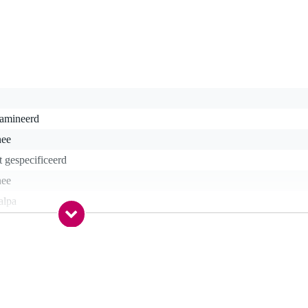
lamineerd
nee
t gespecificeerd
nee
alpa
lnoot
rren (spruce)
alpa
nee
nee