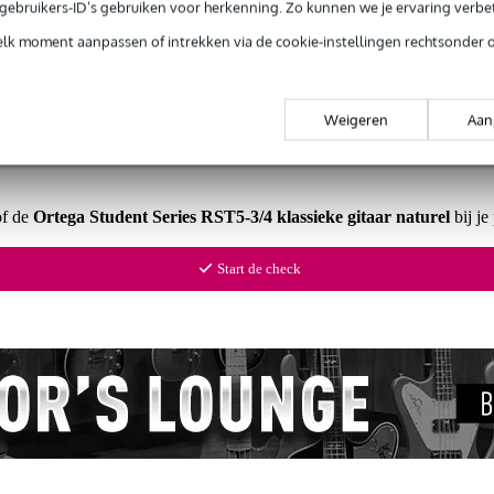
e gebruikers-ID’s gebruiken voor herkenning. Zo kunnen we je ervaring verb
Productinformatie
elk moment aanpassen of intrekken via de cookie-instellingen rechtsonder 
 99,-
3 jaar Bax Music garantie
Grati
Weigeren
Aan
ug' garantie
Laagste-prijs-garantie
Grati
of de
Ortega Student Series RST5-3/4 klassieke gitaar naturel
bij je
Start de check