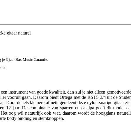
ke gitaar naturel
jg je 3 jaar Bax Music Garantie.
ntie.
een instrument van goede kwaliteit, dan zul je niet alleen gemotiveerde
ller vooruit gaan. Daarom biedt Ortega met de RST5-3/4 uit de Studen
aat. Door de iets kleinere afmetingen leent deze nylon-snarige gitaar zic
 en 12 jaar. De combinatie van sparren en catalpa geeft dit model ee
. Het oog wil natuurlijk ook wat, daarom wordt de hoogglans naturell
rte body binding en stemknoppen.