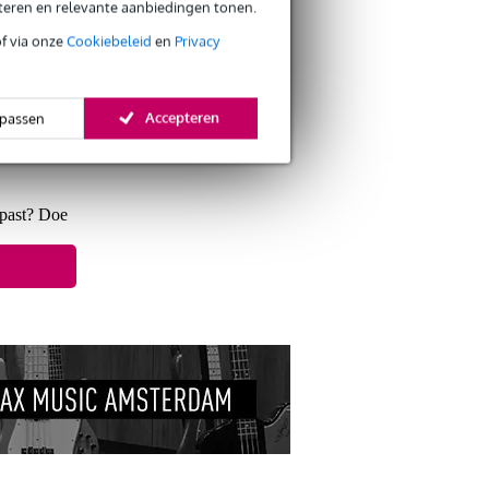
eteren en relevante aanbiedingen tonen.
of via onze
Cookiebeleid
en
Privacy
s retourneren
Accepteren
passen
s CO2-neutrale verzending
 past? Doe