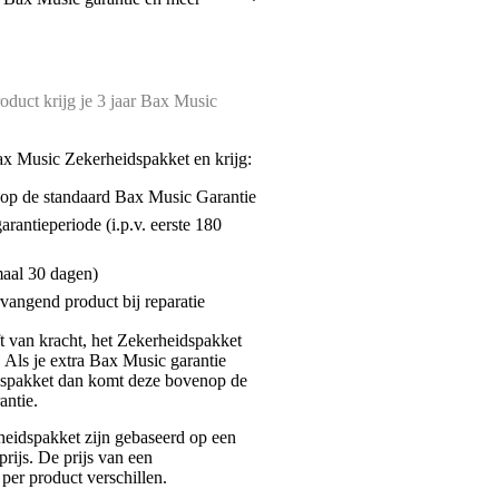
oduct krijg je 3 jaar Bax Music
ax Music Zekerheidspakket en krijg:
enop de standaard Bax Music Garantie
garantieperiode (i.p.v. eerste 180
maal 30 dagen)
vangend product bij reparatie
jft van kracht, het Zekerheidspakket
. Als je extra Bax Music garantie
dspakket dan komt deze bovenop de
antie.
eidspakket zijn gebaseerd op een
rijs. De prijs van een
per product verschillen.