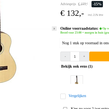
-15%
Adviesprijs
€ 155,-
€ 132,-
incl. 21% btw
Online voorraadstatus:
Op v
Bestel voor 23:00 = morgen in huis (gra
Nog 1 stuk op voorraad in ons
-
+
Bekijk ook eens (1)
Vergelijken
Kies nu voor 2 jaar extr