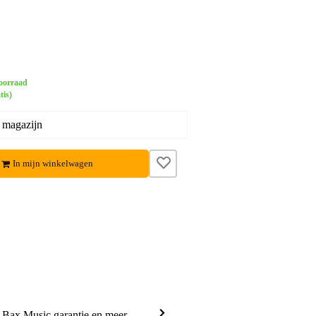
oorraad
tis)
 magazijn
In mijn winkelwagen
a Bax Music garantie en meer