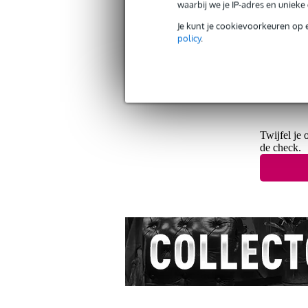
waarbij we je IP-adres en uniek
Je kunt je cookievoorkeuren op 
policy
.
Gratis verzending vanaf €
30 dagen 'niet goed geld ter
Twijfel je 
de check.