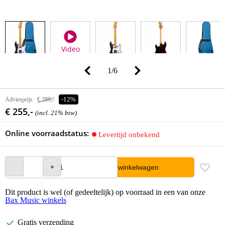
Video
1
/
6
Adviesprijs
€ 289,-
-12%
€ 255,-
(incl. 21% btw)
Online voorraadstatus:
Levertijd onbekend
In winkelwagen
Dit product is wel (of gedeeltelijk) op voorraad in een van onze
Bax Music winkels
Gratis verzending