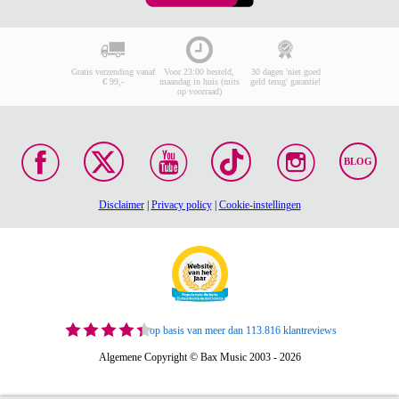
Gratis verzending vanaf
Voor 23:00 besteld,
30 dagen 'niet goed
€ 99,-
maandag in huis (mits
geld terug' garantie!
op voorraad)
BLOG
Disclaimer
|
Privacy policy
|
Cookie-instellingen
op basis van meer dan 113.816 klantreviews
Algemene Copyright © Bax Music 2003 - 2026