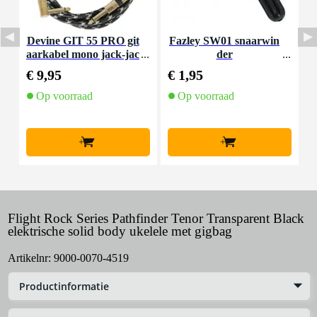
Devine GIT 55 PRO git
Fazley SW01 snaarwin
aarkabel mono jack-jac
der
K
k haaks 5.5 meter
€ 9,95
€ 1,95
€
Op voorraad
Op voorraad
+
+
Flight Rock Series Pathfinder Tenor Transparent Black
elektrische solid body ukelele met gigbag
Artikelnr:
9000-0070-4519
Productinformatie