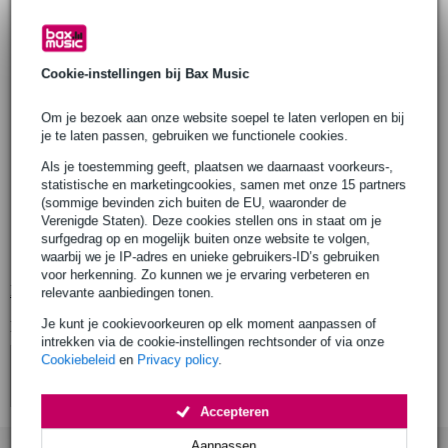
Flight elektrische ukelele
model: Pathfinder
serie: Rock Series
kleur: Transparent Black (zwart)
Cookie-instellingen bij Bax Music
body
materiaal: linde (basswood)
Om je bezoek aan onze website soepel te laten verlopen en bij
je te laten passen, gebruiken we functionele cookies.
afwerking: hoogglans
vorm: ST-stijl
Als je toestemming geeft, plaatsen we daarnaast voorkeurs-,
statistische en marketingcookies, samen met onze 15 partners
hals
(sommige bevinden zich buiten de EU, waaronder de
verbinding: geschroefd
Verenigde Staten). Deze cookies stellen ons in staat om je
materiaal: esdoorn (maple)
surfgedrag op en mogelijk buiten onze website te volgen,
waarbij we je IP-adres en unieke gebruikers-ID’s gebruiken
afwerking: hoogglans
voor herkenning. Zo kunnen we je ervaring verbeteren en
Bekijk alle productspecificaties
relevante aanbiedingen tonen.
Je kunt je cookievoorkeuren op elk moment aanpassen of
Bekijk ook eens (4)
intrekken via de cookie-instellingen rechtsonder of via onze
Cookiebeleid
en
Privacy policy
.
Accepteren
Aanpassen