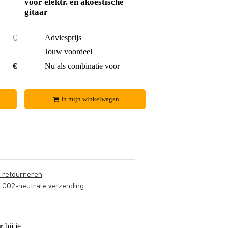
voor elektr. en akoestische
gitaar
€ 16,80
Adviesprijs
€ 4,20
€ 1,15
Jouw voordeel
€ 0,21
€ 15,65
Nu als combinatie voor
€ 3,99
In mijn winkelwagen
s retourneren
s CO2-neutrale verzending
r
bij je