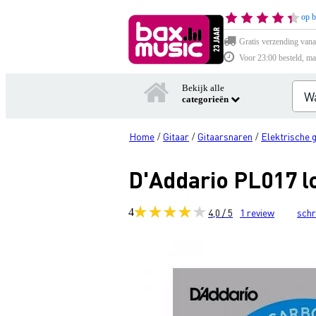
op b
Gratis verzending vana
Voor 23:00 besteld, ma
Bekijk alle
categorieën
Home
Gitaar
Gitaarsnaren
Elektrische 
/
/
/
D'Addario PL017 lo
4
4,0 / 5
1
review
schr