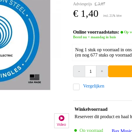
Adviesprijs
€ 3,07
€ 1,40
incl. 21% btw
Online voorraadstatus:
Op v
Bestel nu = maandag in huis
Nog 1 stuk op voorraad in ons
(en nog 677 stuks op voorraad 
-
+
Vergelijken
Winkelvoorraad
Reserveer dit product en haal 
Video
Op voorraad
Bax Music