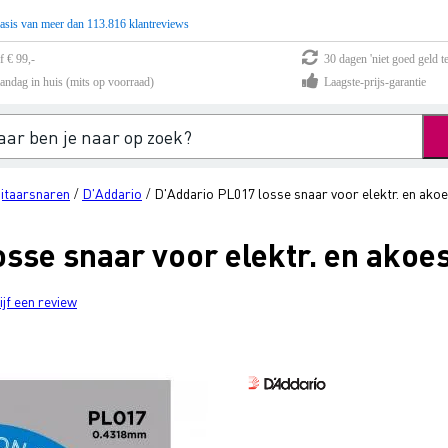
asis van meer dan 113.816 klantreviews
f € 99,-
30 dagen 'niet goed geld te
andag in huis (mits op voorraad)
Laagste-prijs-garantie
gitaarsnaren
D'Addario
D'Addario PL017 losse snaar voor elektr. en akoe
/
/
sse snaar voor elektr. en akoes
ijf een review