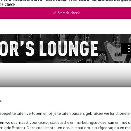
de check.
Start de check
ews
(1)
c
r. en akoestische gitaar
oepel te laten verlopen en bij je te laten passen, gebruiken we functionele 
sen we daarnaast voorkeurs-, statistische en marketingcookies, samen met 
nigde Staten). Deze cookies stellen ons in staat om je surfgedrag op en mog