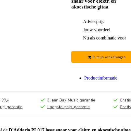
snaar voor elektr. en
akoestische gitaa
Adviesprijs
Jouw voordeel
Nu als combinatie voor
In mijn winkelwagen
Productinformatie
 99,-
3 jaar Bax Music garantie
Grati
ug' garantie
Laagste-prijs-garantie
Grati
of de
D'Addario PL017 losse snaar voor elektr. en akoestische gitaa