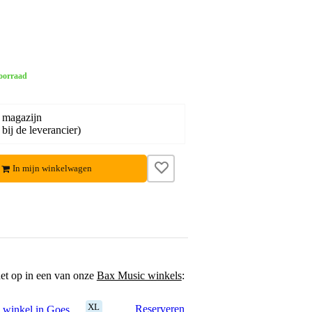
oorraad
 magazijn
bij de leverancier)
In mijn winkelwagen
het op in een van onze
Bax Music winkels
:
XL
Reserveren
 winkel in Goes