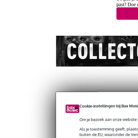
past? Doe 
Productinformatie
Video's (1)
Revi
Cookie-instellingen bij Bax Musi
D'Addario PL017 losse snaar voor elekt
Artikelnr:
ABM-243599
Om je bezoek aan onze website s
Servicebelofte
Als je toestemming geeft, plaat
buiten de EU, waaronder de Vere