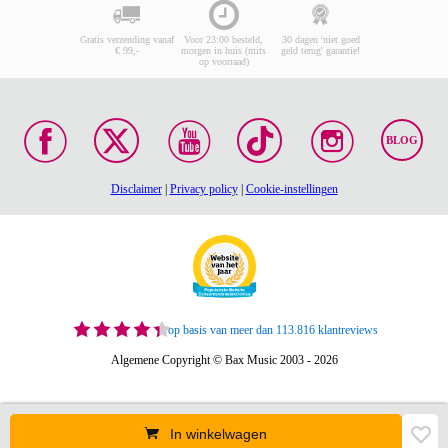
Gratis verzending vanaf
Voor 23:00 besteld,
30 dagen 'niet goed
€ 99,-
morgen in huis (mits
geld terug' garantie!
op voorraad)
BLOG
Disclaimer
|
Privacy policy
|
Cookie-instellingen
op basis van meer dan 113.816 klantreviews
Algemene Copyright © Bax Music 2003 - 2026
In winkelwagen