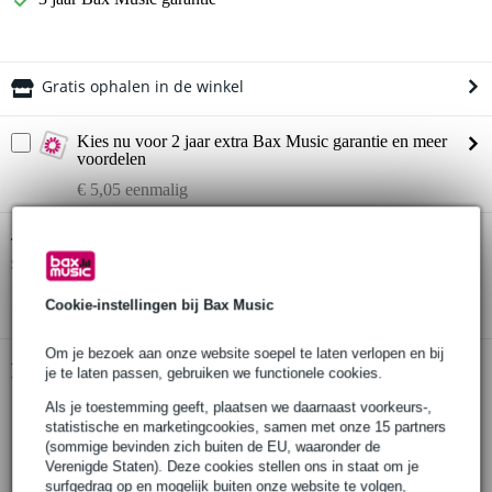
Gratis ophalen in de winkel
Kies nu voor 2 jaar extra Bax Music garantie en meer
voordelen
€ 5,05 eenmalig
Dimavery UK-100 elektrisch akoestische
Twijfel je of de
sopraan ukelele
bij je past? Doe de check.
Start de check
Cookie-instellingen bij Bax Music
Om je bezoek aan onze website soepel te laten verlopen en bij
Productinformatie
je te laten passen, gebruiken we functionele cookies.
Als je toestemming geeft, plaatsen we daarnaast voorkeurs-,
Dimavery elektrisch akoestische ukelele
statistische en marketingcookies, samen met onze 15 partners
model: UK-100
(sommige bevinden zich buiten de EU, waaronder de
kleur: rood
Verenigde Staten). Deze cookies stellen ons in staat om je
body
surfgedrag op en mogelijk buiten onze website te volgen,