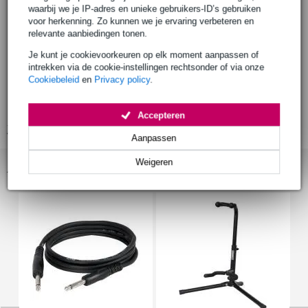
formaat: sopraan
waarbij we je IP-adres en unieke gebruikers-ID’s gebruiken
voor herkenning. Zo kunnen we je ervaring verbeteren en
bovenblad: mahonie (mahogany)
relevante aanbiedingen tonen.
zij- en achterkant: mahonie (mahogany)
Je kunt je cookievoorkeuren op elk moment aanpassen of
hals
intrekken via de cookie-instellingen rechtsonder of via onze
materiaal: gaboon
Cookiebeleid
en
Privacy policy
.
mensuur: 345 mm
toets: acacia
Accepteren
Bekijk alle productspecificaties
Aanpassen
Weigeren
Accessoires (9)