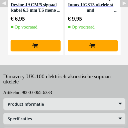
Devine JACM/5 signaal
Innox UGS13 ukelele st
kabel 6.3 mm TS mono
and
N
jack-jack kabel 5 meter
€ 6,95
€ 9,95
€
Op voorraad
Op voorraad
+
+
Dimavery UK-100 elektrisch akoestische sopraan
ukelele
Artikelnr:
9000-0065-6333
Productinformatie
Specificaties