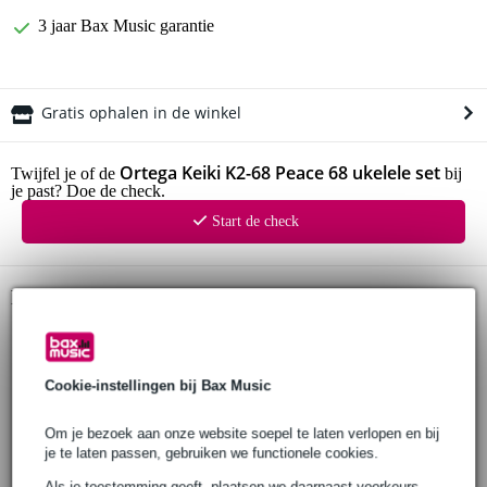
3 jaar Bax Music garantie
Gratis ophalen in de winkel
Ortega Keiki K2-68 Peace 68 ukelele set
Twijfel je of de
bij
je past? Doe de check.
Start de check
Productinformatie
sopraan ukelele
body
design: Peace 68
Cookie-instellingen bij Bax Music
constructie: gelamineerd
Om je bezoek aan onze website soepel te laten verlopen en bij
bovenblad: agathis
je te laten passen, gebruiken we functionele cookies.
hals
hout: okoume
Als je toestemming geeft, plaatsen we daarnaast voorkeurs-,