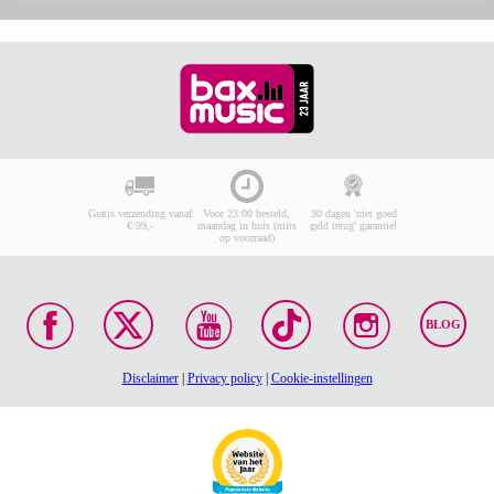
Gratis verzending vanaf
Voor 23:00 besteld,
30 dagen 'niet goed
€ 99,-
maandag in huis (mits
geld terug' garantie!
op voorraad)
BLOG
Disclaimer
|
Privacy policy
|
Cookie-instellingen