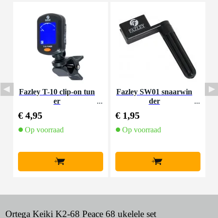
Fazley T-10 clip-on tun
Fazley SW01 snaarwin
F
er
der
€ 4,95
€ 1,95
€
Op voorraad
Op voorraad
+
+
Ortega Keiki K2-68 Peace 68 ukelele set