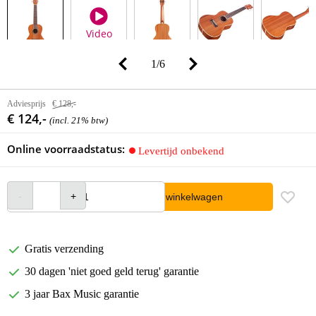
Video
1
/
6
Adviesprijs
€ 128,-
€ 124,-
(incl. 21% btw)
Online voorraadstatus:
Levertijd onbekend
In winkelwagen
Gratis verzending
30 dagen 'niet goed geld terug' garantie
3 jaar Bax Music garantie