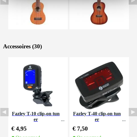
Accessoires (30)
Fazley T-10 clip-on tun
Fazley T-40 clip-on tun
F
er
er
a
€ 4,95
€ 7,50
€