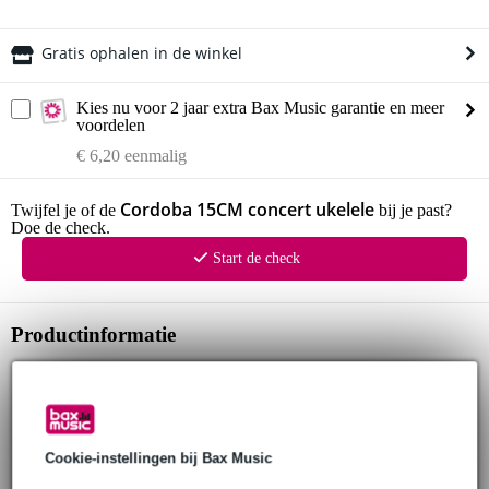
Gratis ophalen in de winkel
Kies nu voor 2 jaar extra Bax Music garantie en meer
voordelen
€ 6,20 eenmalig
Cordoba 15CM concert ukelele
Twijfel je of de
bij je past?
Doe de check.
Start de check
Productinformatie
Cordoba ukelele
model: 15CM
formaat: concert
afmetingen
Cookie-instellingen bij Bax Music
upper bout breedte: 156 mm (6.125 inch)