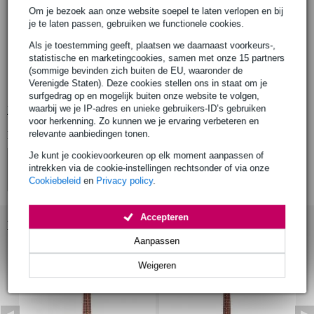
lower bout breedte: 210 mm (8.25 inch)
Om je bezoek aan onze website soepel te laten verlopen en bij
body diepte upper bout: 54 mm (2.125 inch)
je te laten passen, gebruiken we functionele cookies.
body
Als je toestemming geeft, plaatsen we daarnaast voorkeurs-,
gelamineerd
statistische en marketingcookies, samen met onze 15 partners
bovenblad: mahonie (mahogany)
(sommige bevinden zich buiten de EU, waaronder de
Verenigde Staten). Deze cookies stellen ons in staat om je
zij- en achterkant: mahonie (mahogany)
surfgedrag op en mogelijk buiten onze website te volgen,
waarbij we je IP-adres en unieke gebruikers-ID’s gebruiken
Bekijk alle productspecificaties
voor herkenning. Zo kunnen we je ervaring verbeteren en
relevante aanbiedingen tonen.
Bekijk ook eens (4)
Je kunt je cookievoorkeuren op elk moment aanpassen of
intrekken via de cookie-instellingen rechtsonder of via onze
Cookiebeleid
en
Privacy policy
.
Accepteren
Bekijk ook eens (3)
Aanpassen
Weigeren