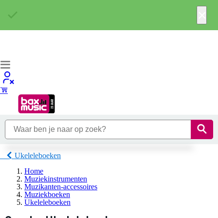
×
Ukeleleboeken
Home
Muziekinstrumenten
Muzikanten-accessoires
Muziekboeken
Ukeleleboeken