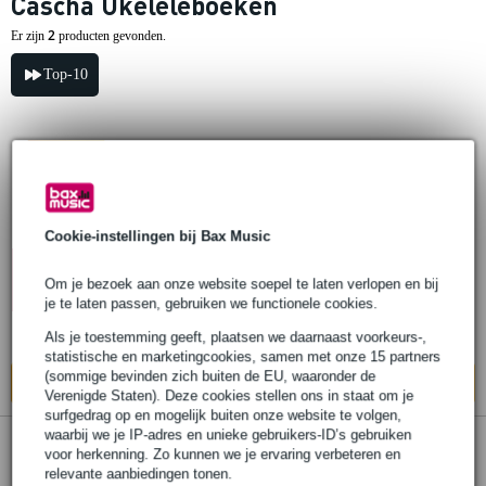
Cascha Ukeleleboeken
2
Er zijn
producten gevonden.
Top-10
Cascha HH 1302 EN Ukulele - Learn to
play quick and easy
Cookie-instellingen bij Bax Music
€ 11,20
10% EXTRA
KORTING MET
Op voorraad
Om je bezoek aan onze website soepel te laten verlopen en bij
CODE: EXTRA10
je te laten passen, gebruiken we functionele cookies.
Ook in
1 winkel
op voorraad
Als je toestemming geeft, plaatsen we daarnaast voorkeurs-,
statistische en marketingcookies, samen met onze 15 partners
(sommige bevinden zich buiten de EU, waaronder de
In mijn winkelwagen
Verenigde Staten). Deze cookies stellen ons in staat om je
surfgedrag op en mogelijk buiten onze website te volgen,
waarbij we je IP-adres en unieke gebruikers-ID’s gebruiken
voor herkenning. Zo kunnen we je ervaring verbeteren en
Cascha HH 1303 FR Ukulélé - Apprendre
relevante aanbiedingen tonen.
rapidement et facilement