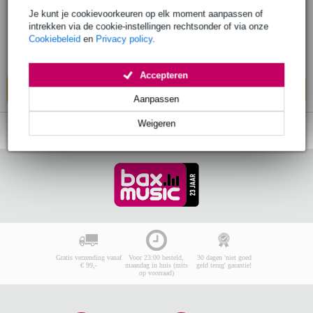
Je kunt je cookievoorkeuren op elk moment aanpassen of
intrekken via de cookie-instellingen rechtsonder of via onze
€ 11,20
Adviesprijs
€ 13,40
Cookiebeleid
en
Privacy policy
.
Op voorraad bij de leverancier
Accepteren
In mijn winkelwagen
Aanpassen
Weigeren
Gratis verzending vanaf
Voor 23:00 besteld,
30 dagen 'niet goed
€ 99,-
maandag in huis (mits
geld terug' garantie!
op voorraad)