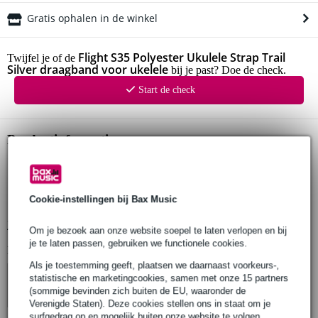
Gratis ophalen in de winkel
Flight S35 Polyester Ukulele Strap Trail
Twijfel je of de
Silver draagband voor ukelele
bij je past? Doe de check.
Start de check
Productinformatie
Flight S35 polyester draagband voor ukelele
in lengte verstelbaar
Cookie-instellingen bij Bax Music
met leren uiteindes van hoge kwaliteit
Bekijk alle productspecificaties
Om je bezoek aan onze website soepel te laten verlopen en bij
je te laten passen, gebruiken we functionele cookies.
Bekijk ook eens (4)
Als je toestemming geeft, plaatsen we daarnaast voorkeurs-,
statistische en marketingcookies, samen met onze 15 partners
(sommige bevinden zich buiten de EU, waaronder de
Verenigde Staten). Deze cookies stellen ons in staat om je
surfgedrag op en mogelijk buiten onze website te volgen,