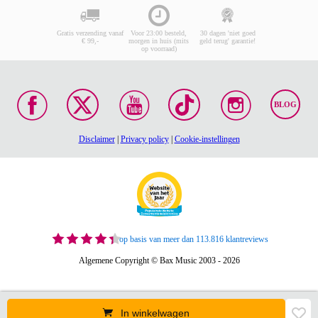
Gratis verzending vanaf
Voor 23:00 besteld,
30 dagen 'niet goed
€ 99,-
morgen in huis (mits
geld terug' garantie!
op voorraad)
BLOG
Disclaimer
|
Privacy policy
|
Cookie-instellingen
op basis van meer dan 113.816 klantreviews
Algemene Copyright © Bax Music 2003 - 2026
In winkelwagen