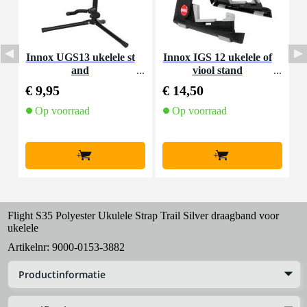
Innox UGS13 ukelele st
Innox IGS 12 ukelele of
K
and
viool stand
z
€ 9,95
€ 14,50
€
Op voorraad
Op voorraad
+
+
Flight S35 Polyester Ukulele Strap Trail Silver draagband voor
ukelele
Artikelnr:
9000-0153-3882
Productinformatie