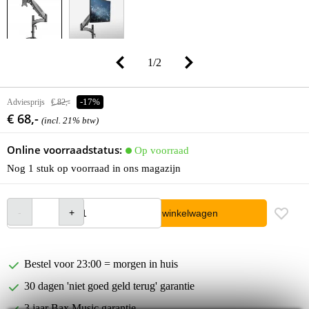
1
/
2
Adviesprijs
€ 82,-
-17%
€ 68,-
(incl. 21% btw)
Online voorraadstatus:
Op voorraad
Nog 1 stuk op voorraad in ons magazijn
In winkelwagen
Bestel voor 23:00 = morgen in huis
30 dagen 'niet goed geld terug' garantie
3 jaar Bax Music garantie