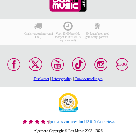
Gratis verzending vanaf
Voor 23:00 besteld,
30 dagen 'niet goed
€ 99,-
morgen in huis (mits
geld terug' garantie!
op voorraad)
BLOG
Disclaimer
|
Privacy policy
|
Cookie-instellingen
op basis van meer dan 113.816 klantreviews
Algemene Copyright © Bax Music 2003 - 2026