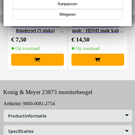
Aanpassen
Weigeren
Innox SNAP PRO kabe
Devine VD6030 HDMI
K
lbinderset (5 stuks)
male - HDMI male kab
a
el 3m
€ 7,50
€ 14,50
€
Op voorraad
Op voorraad
+
+
Konig & Meyer 23873 monitorbeugel
Artikelnr:
9000-0081-2754
Productinformatie
Specificaties