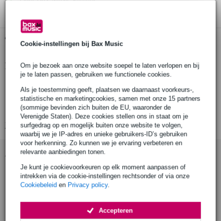
Gratis ophalen in de winkel
Cookie-instellingen bij Bax Music
Productinformatie
Om je bezoek aan onze website soepel te laten verlopen en bij
je te laten passen, gebruiken we functionele cookies.
Konig & Meyer 23873
Als je toestemming geeft, plaatsen we daarnaast voorkeurs-,
monitorbeugel voor flatscreen tot 32 inch
statistische en marketingcookies, samen met onze 15 partners
(sommige bevinden zich buiten de EU, waaronder de
draagvermogen: 8 kg
Verenigde Staten). Deze cookies stellen ons in staat om je
Bekijk alle productspecificaties
surfgedrag op en mogelijk buiten onze website te volgen,
waarbij we je IP-adres en unieke gebruikers-ID’s gebruiken
voor herkenning. Zo kunnen we je ervaring verbeteren en
Accessoires (5)
relevante aanbiedingen tonen.
Je kunt je cookievoorkeuren op elk moment aanpassen of
intrekken via de cookie-instellingen rechtsonder of via onze
Cookiebeleid
en
Privacy policy
.
Accepteren