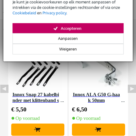
productie door gekwalificeerd personeel en geavanceerde lasrobots
Je kunt je cookievoorkeuren op elk moment aanpassen of
De mogelijkheid om je product(en) met korting te kopen
intrekken via de cookie-instellingen rechtsonder of via onze
Bekijk alle productspecificaties
Snelle vervanging door Bax Music bij een defect
Cookiebeleid
en
Privacy policy
.
Accessoires (7)
Accepteren
Huur dit product
Aanpassen
Weigeren
Innox Snap 27 kabelbi
Innox ALA G50 G-haa
nder met klittenband s
k 50mm
K
mal zwart (10 stuks)
€ 5,50
€ 6,50
€
Op voorraad
Op voorraad
+
+