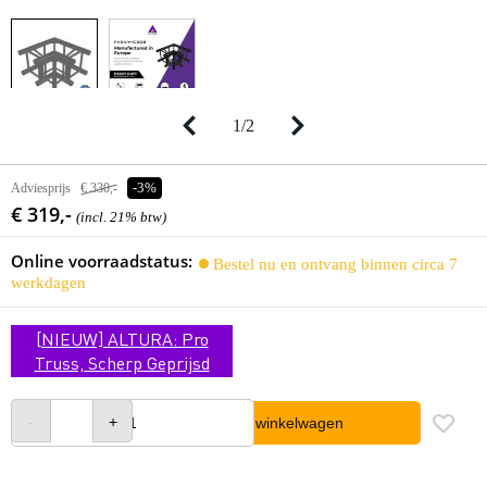
1
/
2
Adviesprijs
€ 330,-
-3%
€ 319,-
(incl. 21% btw)
Online voorraadstatus:
Bestel nu en ontvang binnen circa 7
werkdagen
[NIEUW] ALTURA: Pro
Truss, Scherp Geprijsd
In winkelwagen