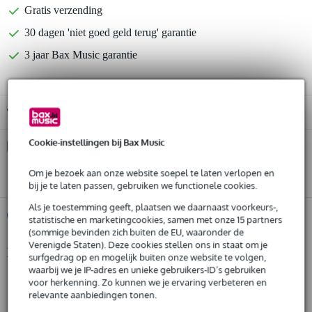
Gratis verzending
30 dagen 'niet goed geld terug' garantie
3 jaar Bax Music garantie
Gratis ophalen in de winkel
Cookie-instellingen bij Bax Music
Kies nu voor 2 jaar extra Bax Music garantie en meer
voordelen
Om je bezoek aan onze website soepel te laten verlopen en
€ 15,95 eenmalig
bij je te laten passen, gebruiken we functionele cookies.
Als je toestemming geeft, plaatsen we daarnaast voorkeurs-,
%
Huur dit product
statistische en marketingcookies, samen met onze 15 partners
(sommige bevinden zich buiten de EU, waaronder de
Verenigde Staten). Deze cookies stellen ons in staat om je
Productinformatie
Huur dit product al vanaf 23 euro per maand
surfgedrag op en mogelijk buiten onze website te volgen,
waarbij we je IP-adres en unieke gebruikers-ID’s gebruiken
Huur meerdere producten tegelijk: min. € 300,- en max.
geproduceerd in Europa volgens strenge eisen
voor herkenning. Zo kunnen we je ervaring verbeteren en
€ 2.500,-
Gratis
relevante aanbiedingen tonen.
gefabriceerd door een fabrikant met meer dan 20 jaar ervaring
thuisbezorgd of op te halen in de winkel
Al na 4 maanden maandelijks opzegbaar