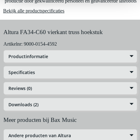
productie door gekwalificeerd personeel en geavanceerde lasrobots
De mogelijkheid om je product(en) met korting te kopen
Bekijk alle productspecificaties
Snelle vervanging door Bax Music bij een defect
Huur dit product
Altura FA34-C60 vierkant truss hoekstuk
Artikelnr:
9000-0154-4592
Productinformatie
Specificaties
Reviews (0)
Downloads (2)
Meer producten bij Bax Music
Andere producten van Altura