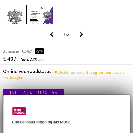
1
/
2
Adviesprijs
€ 445,-
-9%
€ 407,-
(incl. 21% btw)
Online voorraadstatus:
Bestel nu en ontvang binnen circa 7
werkdagen
[NIEUW] ALTURA: Pro
Truss, Scherp Geprijsd
In winkelwagen
Cookie-instellingen bij Bax Music