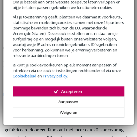
Om je bezoek aan onze website soepel te laten verlopen en
Gratis verzending
bij je te laten passen, gebruiken we functionele cookies.
30 dagen 'niet goed geld terug' garantie
Als je toestemming geeft, plaatsen we daarnaast voorkeurs-,
statistische en marketingcookies, samen met onze 15 partners
3 jaar Bax Music garantie
(sommige bevinden zich buiten de EU, waaronder de
Verenigde Staten). Deze cookies stellen ons in staat om je
surfgedrag op en mogelijk buiten onze website te volgen,
waarbij we je IP-adres en unieke gebruikers-ID’s gebruiken
Gratis ophalen in de winkel
voor herkenning. Zo kunnen we je ervaring verbeteren en
relevante aanbiedingen tonen.
Kies nu voor 2 jaar extra Bax Music garantie en meer
Je kunt je cookievoorkeuren op elk moment aanpassen of
voordelen
intrekken via de cookie-instellingen rechtsonder of via onze
Cookiebeleid
en
Privacy policy
.
€ 20,35 eenmalig
Accepteren
%
Huur dit product
Aanpassen
Productinformatie
Weigeren
Huur dit product al vanaf 29 euro per maand
Huur meerdere producten tegelijk: min. € 300,- en max.
geproduceerd in Europa volgens strenge eisen
€ 2.500,-
Gratis
gefabriceerd door een fabrikant met meer dan 20 jaar ervaring
thuisbezorgd of op te halen in de winkel
Al na 4 maanden maandelijks opzegbaar