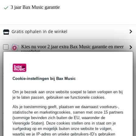
3 jaar Bax Music garantie
Gratis ophalen in de winkel
Kies nu voor 2 jaar extra Bax Music garantie en meer
voordelen
€ 7,20 eenmalig
Productinformatie
Cookie-instellingen bij Bax Music
Showgear H-downrigger
Om je bezoek aan onze website soepel te laten verlopen en bij
H-frame voor truss
je te laten passen, gebruiken we functionele cookies.
geschikt voor Prolyte truss
Als je toestemming geeft, plaatsen we daarnaast voorkeurs-,
Bekijk alle productspecificaties
statistische en marketingcookies, samen met onze 15 partners
(sommige bevinden zich buiten de EU, waaronder de
Verenigde Staten). Deze cookies stellen ons in staat om je
Bekijk ook eens (3)
surfgedrag op en mogelijk buiten onze website te volgen,
waarbij we je IP-adres en unieke gebruikers-ID’s gebruiken