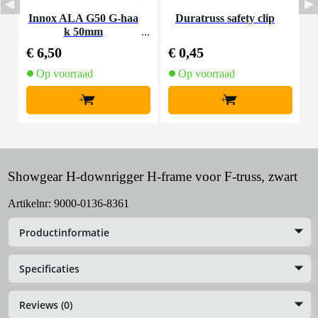
Innox ALA G50 G-haa
Duratruss safety clip
I
k 50mm
s
€ 6,50
€ 0,45
€
Op voorraad
Op voorraad
+
+
Showgear H-downrigger H-frame voor F-truss, zwart
Artikelnr:
9000-0136-8361
Productinformatie
Specificaties
Reviews (0)