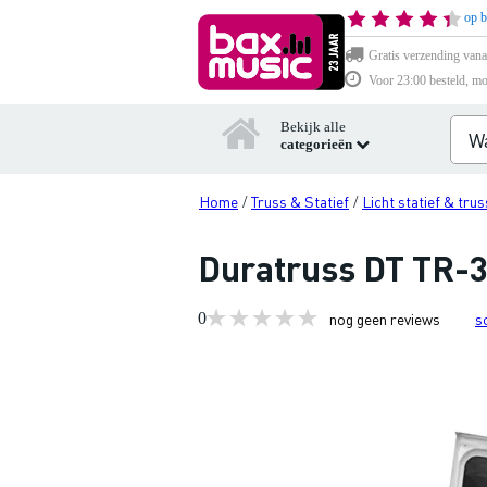
op b
Gratis verzending vana
Voor 23:00 besteld, mo
Bekijk alle
categorieën
Home
Truss & Statief
Licht statief & trus
/
/
Duratruss DT TR-3
0
nog geen reviews
s