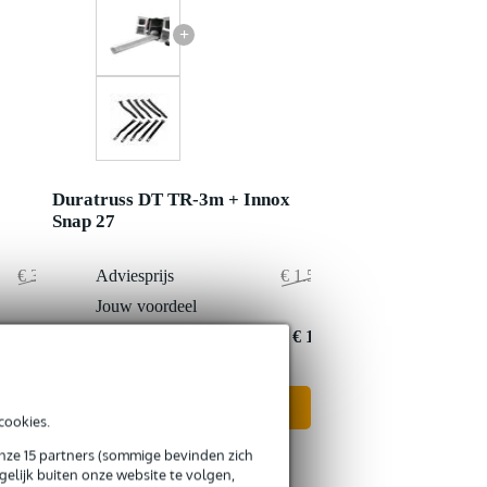
+
Duratruss DT TR-3m + Innox
Snap 27
€ 3.130,-
Adviesprijs
€ 1.570,50
€ 94,-
Jouw voordeel
€ 1,50
€ 3.036,-
Nu als combinatie voor
€ 1.569,-
In mijn winkelwagen
cookies.
onze 15 partners (sommige bevinden zich
elijk buiten onze website te volgen,