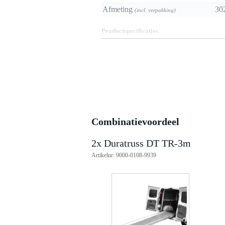
Afmeting
302
(incl. verpakking)
Productspecificaties
laadbrug / truck ramp
materiaal: metaal
lengte: 3 m
breedte 90 cm
hoogte: 10 cm
breedte rijvlak: 80 cm
maximale belastbaarheid: 385 k
gewicht: 56.6 kg
Combinatievoordeel
2x Duratruss DT TR-3m
Artikelnr: 9000-0108-9939