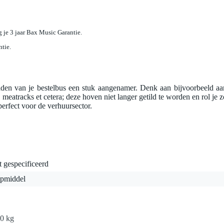
jg je 3 jaar Bax Music Garantie.
ntie.
aden van je bestelbus een stuk aangenamer. Denk aan bijvoorbeeld aa
, meatracks et cetera; deze hoven niet langer getild te worden en rol je z
perfect voor de verhuursector.
t gespecificeerd
lpmiddel
,0 kg