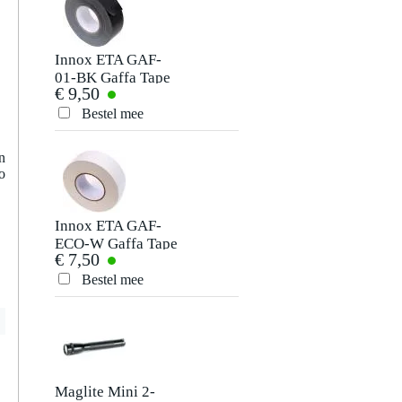
Je naam
Er zijn nog geen reviews voor dit product.
Innox ETA GAF-
01-BK Gaffa Tape
€ 9,50
50 mm x 50 m
Je beoordeling
zwart
Bestel mee
Je ervaring
n
o
Innox ETA GAF-
ECO-W Gaffa Tape
€ 7,50
50 mm x 50 m wit
Bestel mee
Verstuur
Maglite Mini 2-