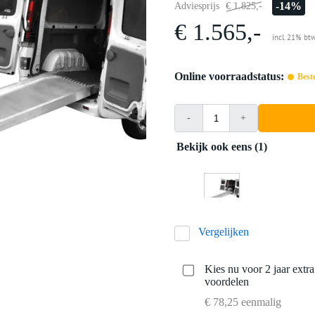
-14%
Adviesprijs
€ 1.825,-
€ 1.565,-
incl. 21% bt
Online voorraadstatus:
Best
-
+
Bekijk ook eens (1)
Vergelijken
Kies nu voor 2 jaar extr
voordelen
€ 78,25 eenmalig