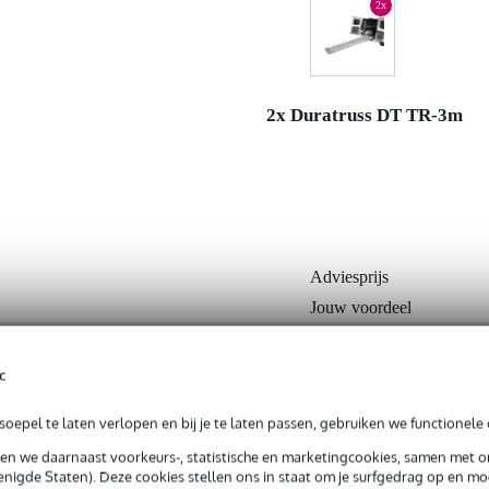
2x
2x Duratruss DT TR-3m
Adviesprijs
Jouw voordeel
Nu als combinatie voor
c
In mijn winkelwagen
oepel te laten verlopen en bij je te laten passen, gebruiken we functionele 
sen we daarnaast voorkeurs-, statistische en marketingcookies, samen met 
nigde Staten). Deze cookies stellen ons in staat om je surfgedrag op en mog
Productinformatie