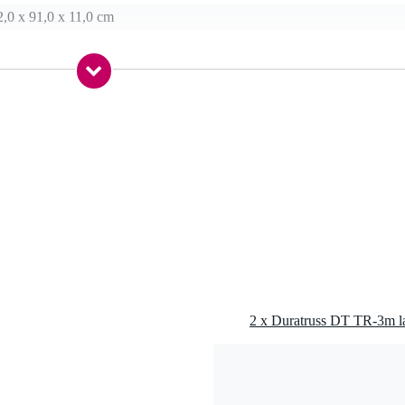
,0 x 91,0 x 11,0 cm
g
2 x Duratruss DT TR-3m la