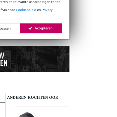
eteren en relevante aanbiedingen tonen.
of via onze
Cookiebeleid
en
Privacy
s retourneren
s CO2-neutrale verzending
Accepteren
passen
ANDEREN KOCHTEN OOK
Schrijf zelf een review