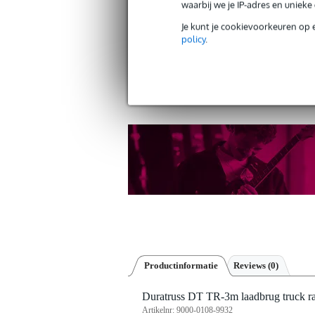
waarbij we je IP-adres en uniek
Je kunt je cookievoorkeuren op 
policy
.
Gratis verzending vanaf €
30 dagen 'niet goed geld ter
Productinformatie
Reviews
(0)
Duratruss DT TR-3m laadbrug truck r
Artikelnr:
9000-0108-9932