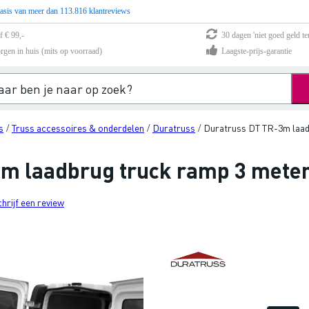
asis van meer dan 113.816 klantreviews
f € 99,-
30 dagen 'niet goed geld te
rgen in huis (mits op voorraad)
Laagste-prijs-garantie
s
Truss accessoires & onderdelen
Duratruss
Duratruss DT TR-3m laad
/
/
/
m laadbrug truck ramp 3 mete
chrijf een review