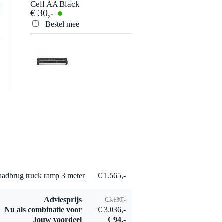
Cell AA Black
€ 30,-
(Box) zaklamp,
incl. batterijen
Bestel mee
Brennenstuhl
Premium-Protect-
€ 125,-
Line 14-voudig
120000A USB
Bestel mee
adbrug truck ramp 3 meter
€ 1.565,-
Maglite Mini Pro
2-Cell AA LED
€ 61,-
Black (Box)
Adviesprijs
€ 3.130,-
zaklamp, incl.
Bestel mee
Nu als combinatie voor
€ 3.036,-
batterijen
Jouw voordeel
€ 94,-