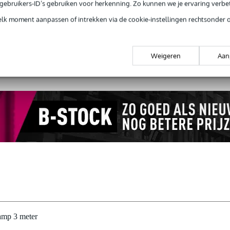
e gebruikers-ID’s gebruiken voor herkenning. Zo kunnen we je ervaring verb
elk moment aanpassen of intrekken via de cookie-instellingen rechtsonder 
 99,-
3 jaar Bax Music garantie
Grati
ug' garantie
Laagste-prijs-garantie
Grati
Weigeren
Aan
amp 3 meter