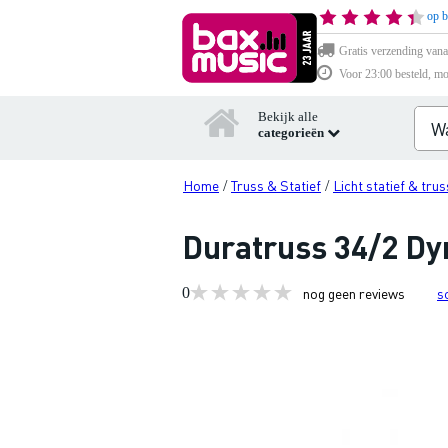
op b
Gratis verzending vana
Voor 23:00 besteld, mo
Bekijk alle
categorieën
Home
Truss & Statief
Licht statief & trus
/
/
Duratruss 34/2 Dy
0
nog geen reviews
s