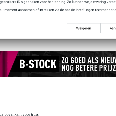
e gebruikers-ID’s gebruiken voor herkenning. Zo kunnen we je ervaring verb
Productinformatie
elk moment aanpassen of intrekken via de cookie-instellingen rechtsonder 
 99,-
3 jaar Bax Music garantie
Grati
Weigeren
Aan
ug' garantie
Laagste-prijs-garantie
Grati
e bovenkant voor truss