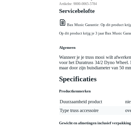
Artikelnr:
9000-0065-5784
Servicebelofte
Bax Music Garantie
: Op dit product kri
Op dit product krijg je 3 jaar Bax Music Gara
Algemeen
Wanneer je je truss mooi wilt afwerke
voor het Duratruss 34/2 Dyno Wheel. M
maar door zijn buisdiameter van 50 mm b
Specificaties
Productkenmerken
Duurzaamheid product
nie
Type truss accessoire
ove
Gewicht en afmetingen inclusief verpakking