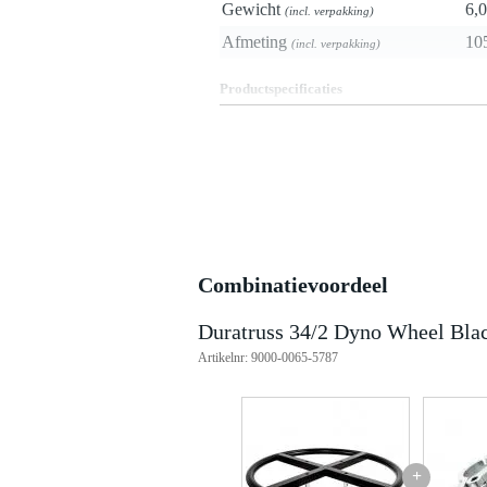
Gewicht
6,0
(incl. verpakking)
Afmeting
10
(incl. verpakking)
Productspecificaties
Duratruss 34/2 - Dyno Wheel
ronde topper voor truss
verbinding: conische verbinding 
wordt geleverd inclusief 4 conis
hoofdbuis diameter: 50 mm
hoofdbuis wanddikte: 2 mm
legering: EN-AW 6082 T6 (Al
afmetingen: 1000 x 1000 x 50 
gewicht: 6.5 kg
Combinatievoordeel
Duratruss 34/2 Dyno Wheel Bla
Artikelnr: 9000-0065-5787
+