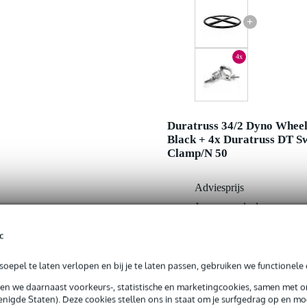
+
4x
Duratruss 34/2 Dyno Whee
Black + 4x Duratruss DT S
Clamp/N 50
Adviesprijs
Jouw voordeel
Nu als combinatie voor
c
oepel te laten verlopen en bij je te laten passen, gebruiken we functionele 
In mijn winkelwagen
sen we daarnaast voorkeurs-, statistische en marketingcookies, samen met 
nigde Staten). Deze cookies stellen ons in staat om je surfgedrag op en mog