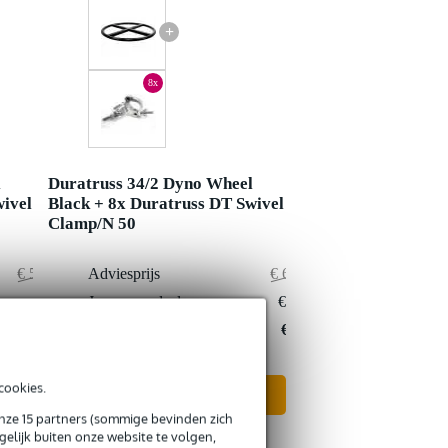
+
8x
l
Duratruss 34/2 Dyno Wheel
wivel
Black + 8x Duratruss DT Swivel
Clamp/N 50
€ 526,40
Adviesprijs
€ 607,80
€ 6,40
Jouw voordeel
€ 11,80
€ 520,-
Nu als combinatie voor
€ 596,-
cookies.
In mijn winkelwagen
onze 15 partners (sommige bevinden zich
elijk buiten onze website te volgen,