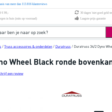
asis van meer dan 113.816 klantreviews
f € 99,-
30 dagen 'niet goed geld te
rgen in huis (mits op voorraad)
Laagste-prijs-garantie
s
Truss accessoires & onderdelen
Duratruss
Duratruss 34/2 Dyno Whe
/
/
/
no Wheel Black ronde bovenkan
chrijf een review