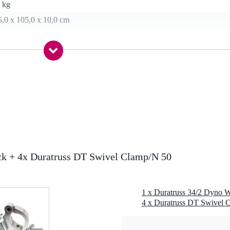
 kg
5,0 x 105,0 x 10,0 cm
met bout en splint
che verbindingen, 4 bouten en 4 splints
MgSi1)
mm
ck + 4x Duratruss DT Swivel Clamp/N 50
4 x Duratruss DT Swivel C