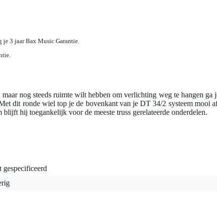
jg je 3 jaar Bax Music Garantie.
ntie.
n maar nog steeds ruimte wilt hebben om verlichting weg te hangen ga j
et dit ronde wiel top je de bovenkant van je DT 34/2 systeem mooi af
lijft hij toegankelijk voor de meeste truss gerelateerde onderdelen.
t gespecificeerd
rig