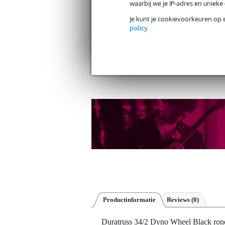
waarbij we je IP-adres en uniek
Je kunt je cookievoorkeuren op 
policy
.
Gratis verzending vanaf €
30 dagen 'niet goed geld ter
Productinformatie
Reviews
(0)
Duratruss 34/2 Dyno Wheel Black rond