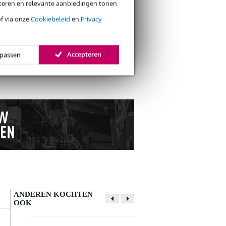
eteren en relevante aanbiedingen tonen.
of via onze
Cookiebeleid
en
Privacy
s retourneren
Accepteren
passen
s CO2-neutrale verzending
ANDEREN KOCHTEN
OOK