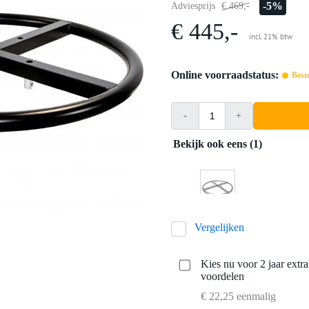
-5%
Adviesprijs
€ 469,-
€ 445,-
incl. 21% btw
Online voorraadstatus:
Best
-
+
Bekijk ook eens (1)
Vergelijken
Kies nu voor 2 jaar extr
voordelen
€ 22,25 eenmalig