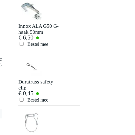
Schrijf zelf een review
Je naam
Er zijn nog geen reviews voor dit product.
Innox ALA G50 G-
Duratruss Steel Pin
haak 50mm
€ 6,50
€ 2,86
Je beoordeling
Bestel mee
Bestel mee
Je ervaring
e
,
Duratruss safety
Duratruss DT
clip
Selflock Clamp
€ 0,45
€ 18,40
voor 50mm truss
Bestel mee
Bestel mee
Verstuur