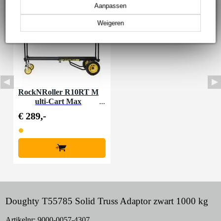
Aanpassen
Weigeren
RockNRoller R10RT M
ulti-Cart Max
€ 289,-
+
Doughty T55785 Solid Truss Adaptor zwart 1000 kg
Artikelnr:
9000-0057-4307