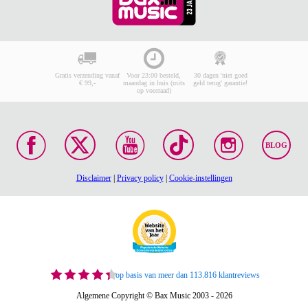
Gratis verzending vanaf
Voor 23:00 besteld,
30 dagen 'niet goed
€ 99,-
maandag in huis (mits
geld terug' garantie!
op voorraad)
BLOG
Disclaimer
|
Privacy policy
|
Cookie-instellingen
op basis van meer dan 113.816 klantreviews
Algemene Copyright © Bax Music 2003 - 2026