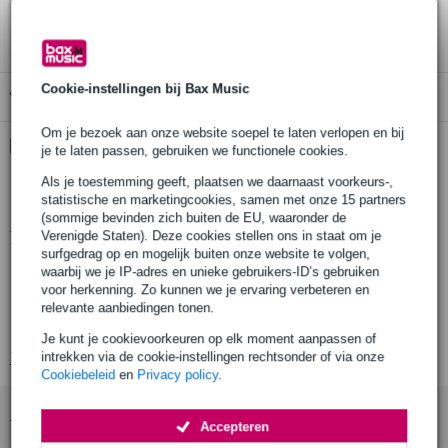
3 jaar Bax Music garantie
Cookie-instellingen bij Bax Music
Gratis ophalen in de winkel
Om je bezoek aan onze website soepel te laten verlopen en bij
Kies nu voor 2 jaar extra Bax Music garantie en meer
je te laten passen, gebruiken we functionele cookies.
voordelen
Als je toestemming geeft, plaatsen we daarnaast voorkeurs-,
€ 7,15 eenmalig
statistische en marketingcookies, samen met onze 15 partners
(sommige bevinden zich buiten de EU, waaronder de
Productinformatie
Verenigde Staten). Deze cookies stellen ons in staat om je
surfgedrag op en mogelijk buiten onze website te volgen,
waarbij we je IP-adres en unieke gebruikers-ID’s gebruiken
Doughty T55785
voor herkenning. Zo kunnen we je ervaring verbeteren en
truss adaptor
relevante aanbiedingen tonen.
draagvermogen: 1000 kg
Je kunt je cookievoorkeuren op elk moment aanpassen of
intrekken via de cookie-instellingen rechtsonder of via onze
Bekijk alle productspecificaties
Cookiebeleid
en
Privacy policy
.
Accessoires (1)
Accepteren