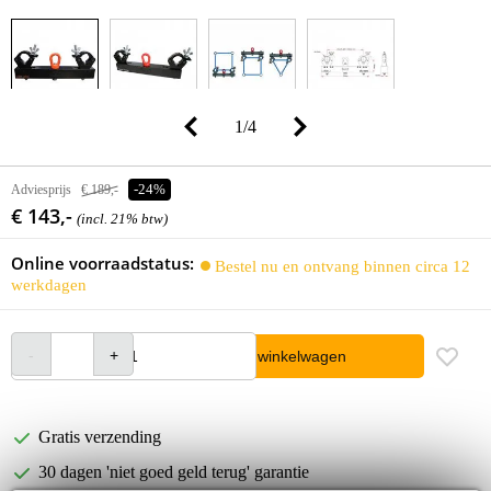
1
/
4
Adviesprijs
€ 189,-
-24%
€ 143,-
(incl. 21% btw)
Online voorraadstatus:
Bestel nu en ontvang binnen circa 12
werkdagen
In winkelwagen
Gratis verzending
30 dagen 'niet goed geld terug' garantie