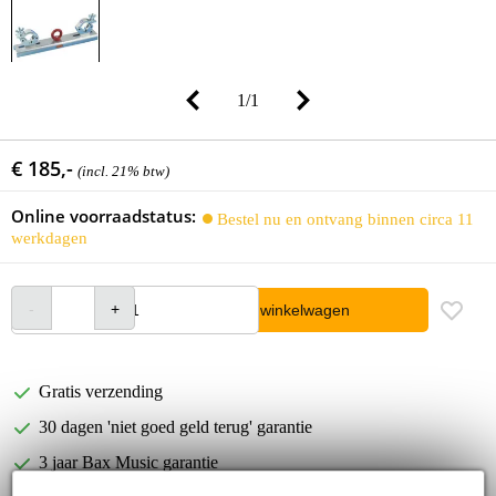
1
/
1
€ 185,-
(incl. 21% btw)
Online voorraadstatus:
Bestel nu en ontvang binnen circa 11
werkdagen
In winkelwagen
Gratis verzending
30 dagen 'niet goed geld terug' garantie
3 jaar Bax Music garantie