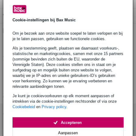
Gratis ophalen in de winkel
Cookie-instellingen bij Bax Music
Kies nu voor 2 jaar extra Bax Music garantie en meer
Om je bezoek aan onze website soepel te laten verlopen en bij
voordelen
je te laten passen, gebruiken we functionele cookies.
€ 9,25 eenmalig
Als je toestemming geeft, plaatsen we daarnaast voorkeurs-,
statistische en marketingcookies, samen met onze 15 partners
Productinformatie
(sommige bevinden zich buiten de EU, waaronder de
Verenigde Staten). Deze cookies stellen ons in staat om je
Doughty T55715
surfgedrag op en mogelijk buiten onze website te volgen,
waarbij we je IP-adres en unieke gebruikers-ID’s gebruiken
hanging truss adaptor
voor herkenning. Zo kunnen we je ervaring verbeteren en
draagvermogen: 500 kg
relevante aanbiedingen tonen.
Bekijk alle productspecificaties
Je kunt je cookievoorkeuren op elk moment aanpassen of
intrekken via de cookie-instellingen rechtsonder of via onze
Cookiebeleid
en
Privacy policy
.
Accessoires (1)
Accepteren
Aanpassen