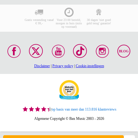
Gratis verzending vanaf
Voor 23:00 besteld,
30 dagen 'niet goed
€ 99,-
morgen in huis (mits
geld terug' garantie!
op voorraad)
BLOG
Disclaimer
|
Privacy policy
|
Cookie-instellingen
op basis van meer dan 113.816 klantreviews
Algemene Copyright © Bax Music 2003 - 2026