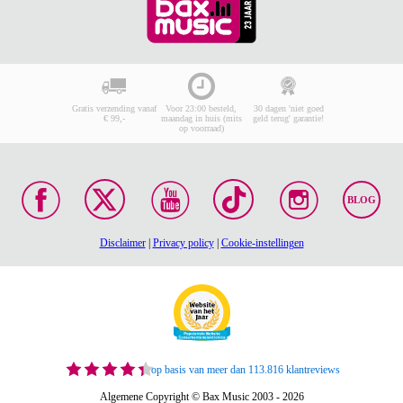
Gratis verzending vanaf
Voor 23:00 besteld,
30 dagen 'niet goed
€ 99,-
maandag in huis (mits
geld terug' garantie!
op voorraad)
BLOG
Disclaimer
|
Privacy policy
|
Cookie-instellingen
op basis van meer dan 113.816 klantreviews
Algemene Copyright © Bax Music 2003 - 2026