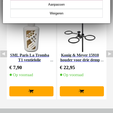
Aanpassen
Weigeren
SML Paris La Tromba
Konig & Meyer 15910
S
T1 ventielolie
houder voor drie demp
ers
€ 7,90
€ 22,95
€
Op voorraad
Op voorraad
+
+