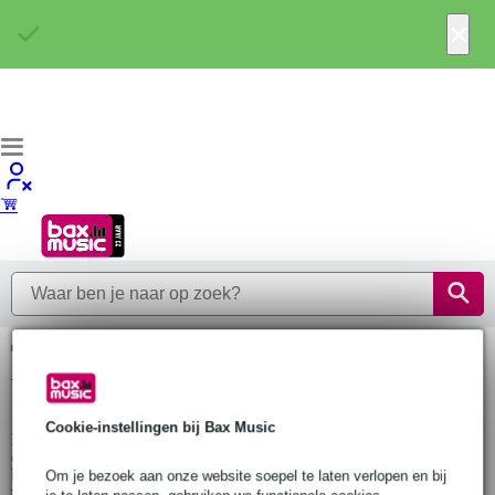
×
Top-10 best verkochte
balkklemmen
Cookie-instellingen bij Bax Music
Benieuwd wat de meest gekochte balkklemmen zijn? Hier vind je
onze top 10 populairste balkklemmen van dit moment. Staat er niet
bij wat je zoekt? Ga dan naar 'Alle balkklemmen' om ons
Om je bezoek aan onze website soepel te laten verlopen en bij
volledige...