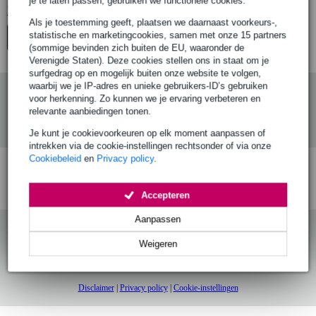
je te laten passen, gebruiken we functionele cookies.
Lees meer…
Als je toestemming geeft, plaatsen we daarnaast voorkeurs-,
statistische en marketingcookies, samen met onze 15 partners
balkklem
(sommige bevinden zich buiten de EU, waaronder de
Verenigde Staten). Deze cookies stellen ons in staat om je
surfgedrag op en mogelijk buiten onze website te volgen,
waarbij we je IP-adres en unieke gebruikers-ID’s gebruiken
voor herkenning. Zo kunnen we je ervaring verbeteren en
relevante aanbiedingen tonen.
Je kunt je cookievoorkeuren op elk moment aanpassen of
intrekken via de cookie-instellingen rechtsonder of via onze
Cookiebeleid
en
Privacy policy
.
Gratis verzending vanaf
Voor 23:00 besteld,
30 dagen 'niet goed
€ 99,-
morgen in huis (mits
geld terug' garantie!
Accepteren
op voorraad)
Aanpassen
Weigeren
BLOG
Disclaimer
|
Privacy policy
|
Cookie-instellingen