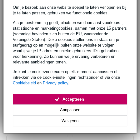
Om je bezoek aan onze website soepel te laten verlopen en bij
je te laten passen, gebruiken we functionele cookies.
Gitaar deals
Basgitaar deals
Als je toestemming geeft, plaatsen we daarnaast voorkeurs-,
statistische en marketingcookies, samen met onze 15 partners
(sommige bevinden zich buiten de EU, waaronder de
Verenigde Staten). Deze cookies stellen ons in staat om je
surfgedrag op en mogelijk buiten onze website te volgen,
waarbij we je IP-adres en unieke gebruikers-ID’s gebruiken
voor herkenning. Zo kunnen we je ervaring verbeteren en
Bekijk alles >
Bekijk alles >
relevante aanbiedingen tonen.
Je kunt je cookievoorkeuren op elk moment aanpassen of
intrekken via de cookie-instellingen rechtsonder of via onze
Drums deals
Toetsinstrumenten deals
Cookiebeleid
en
Privacy policy
.
Accepteren
Aanpassen
Weigeren
Bekijk alles >
Bekijk alles >