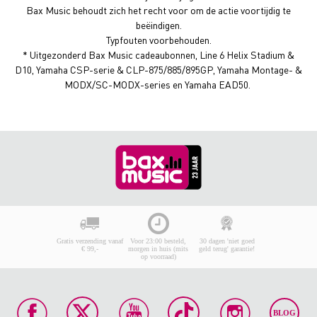
Bax Music behoudt zich het recht voor om de actie voortijdig te
beëindigen.
Typfouten voorbehouden.
* Uitgezonderd Bax Music cadeaubonnen, Line 6 Helix Stadium &
D10, Yamaha CSP-serie & CLP-875/885/895GP, Yamaha Montage- &
MODX/SC-MODX-series en Yamaha EAD50.
Gratis verzending vanaf
Voor 23:00 besteld,
30 dagen 'niet goed
€ 99,-
morgen in huis (mits
geld terug' garantie!
op voorraad)
BLOG